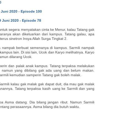
0
 Juni 2020 - Episode 100
 Juni 2020 - Episode 78
tuk segera menyatakan cinta ke Menur, kalau Tatang gak
ranya akan dikeluarkan dari kampus. Tatang galau, apa
erus sinetron Insya Allah Surga Tingkat 2.
ya nampak berbuat semenanya di kampus. Sarmili nampak
ampus lain. Di sisi lain, Ucok dan Karyo melihatnya. Karyo
amun dilarang Ucok.
perin dan palak anak kampus. Tatang terpaksa melakukan
ak, namun yang dibilang gak ada uang dan belum makan.
Sarmili kemudian samperin Tatang gak boleh malak.
armili kalau gak malak gak dapat duit, dia mau gak malak
nannya. Tatang terpaksa kasih uang ke Sarmili dan yang
tiba Asma datang. Dia bilang jangan ribut. Namun Sarmili
tang perasaannya. Asma bilang dia butuh waktu.