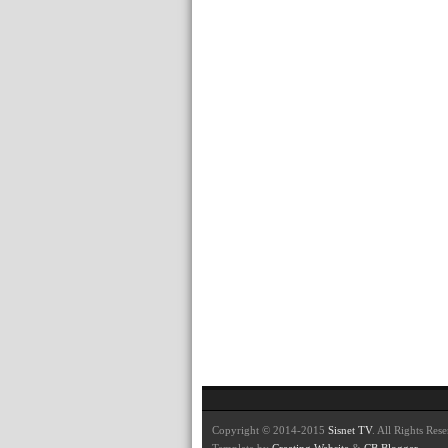
Copyright © 2014-2015
Sisnet TV
. All Rights Res
Template by
Creating Website
&
CB Blogger