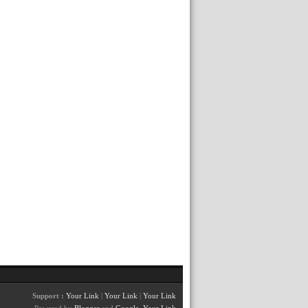
Support :
Your Link
|
Your Link
|
Your Link
Powered by
Blogger
and
Google
.
Your Link