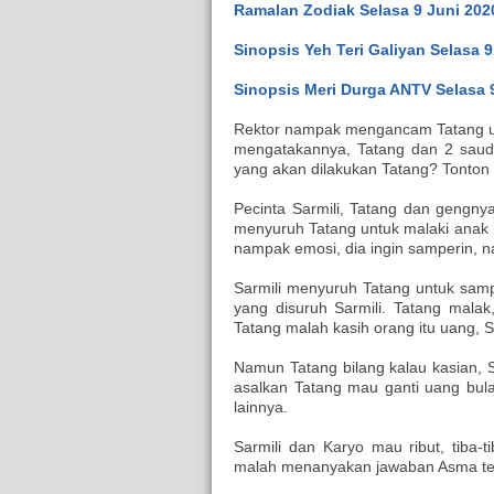
Ramalan Zodiak Selasa 9 Juni 202
Sinopsis Yeh Teri Galiyan Selasa 9
Sinopsis Meri Durga ANTV Selasa 9
Rektor nampak mengancam Tatang un
mengatakannya, Tatang dan 2 sauda
yang akan dilakukan Tatang? Tonton t
Pecinta Sarmili, Tatang dan gengn
menyuruh Tatang untuk malaki anak k
nampak emosi, dia ingin samperin, n
Sarmili menyuruh Tatang untuk sam
yang disuruh Sarmili. Tatang mal
Tatang malah kasih orang itu uang, 
Namun Tatang bilang kalau kasian, S
asalkan Tatang mau ganti uang bula
lainnya.
Sarmili dan Karyo mau ribut, tiba-
malah menanyakan jawaban Asma ten