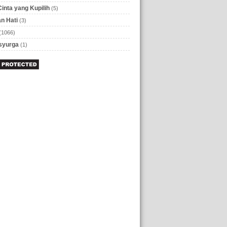
Cinta yang Kupilih
(5)
n Hati
(3)
(1066)
 syurga
(1)