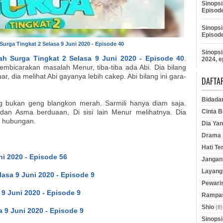
Sinopsi
Episod
Sinopsi
Episod
 Surga Tingkat 2 Selasa 9 Juni 2020 - Episode 40
Sinopsi
lah Surga Tingkat 2 Selasa 9 Juni 2020 - Episode 40
.
2024, e
embicarakan masalah Menur, tiba-tiba ada Abi. Dia bilang
uar, dia melihat Abi gayanya lebih cakep. Abi bilang ini gara-
DAFTAR
Bidada
g bukan geng blangkon merah. Sarmili hanya diam saja.
Cinta B
an Asma berduaan, Di sisi lain Menur melihatnya. Dia
a hubungan.
Dia Yan
Drama S
Hati Te
i 2020 - Episode 56
Jangan 
Layang
asa 9 Juni 2020 - Episode 9
Pewaris
 9 Juni 2020 - Episode 9
Rampas
Shio
(8)
 9 Juni 2020 - Episode 9
Sinopsi