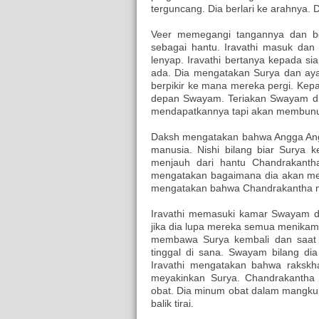
terguncang. Dia berlari ke arahnya. 
Veer memegangi tangannya dan be
sebagai hantu. Iravathi masuk dan
lenyap. Iravathi bertanya kepada s
ada. Dia mengatakan Surya dan ay
berpikir ke mana mereka pergi. Kep
depan Swayam. Teriakan Swayam dia
mendapatkannya tapi akan membun
Daksh mengatakan bahwa Angga Angg
manusia. Nishi bilang biar Surya
menjauh dari hantu Chandrakant
mengatakan bagaimana dia akan men
mengatakan bahwa Chandrakantha m
Iravathi memasuki kamar Swayam 
jika dia lupa mereka semua menikam
membawa Surya kembali dan saat 
tinggal di sana. Swayam bilang di
Iravathi mengatakan bahwa rakskh
meyakinkan Surya. Chandrakantha 
obat. Dia minum obat dalam mangkuk
balik tirai.