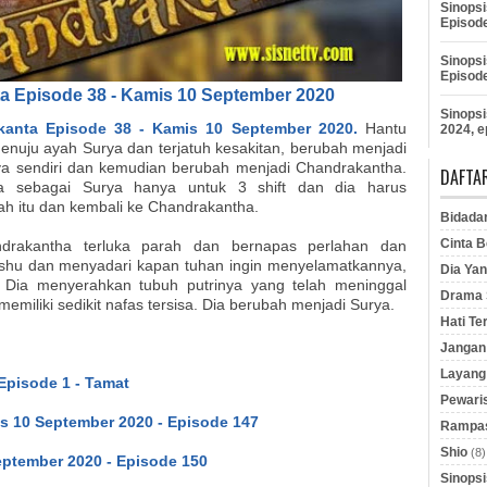
Sinopsi
Episod
Sinopsi
Episod
a Episode 38 - Kamis 10 September 2020
Sinopsi
kanta Episode 38 - Kamis 10 September 2020.
Hantu
2024, e
nuju ayah Surya dan terjatuh kesakitan, berubah menjadi
ya sendiri dan kemudian berubah menjadi Chandrakantha.
DAFTAR
a sebagai Surya hanya untuk 3 shift dan dia harus
ah itu dan kembali ke Chandrakantha.
Bidada
Cinta B
drakantha terluka parah dan bernapas perlahan dan
shu dan menyadari kapan tuhan ingin menyelamatkannya,
Dia Yan
Dia menyerahkan tubuh putrinya yang telah meninggal
Drama S
memiliki sedikit nafas tersisa. Dia berubah menjadi Surya.
Hati Te
Jangan 
Layang
Episode 1 - Tamat
Pewaris
s 10 September 2020 - Episode 147
Rampas
Shio
(8)
ptember 2020 - Episode 150
Sinopsi