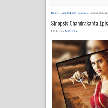
Home
»
Chandrakanta
,
Sinopsis
» Sinopsis Chand
Sinopsis Chandrakanta Ep
Posted by
Sisnet TV