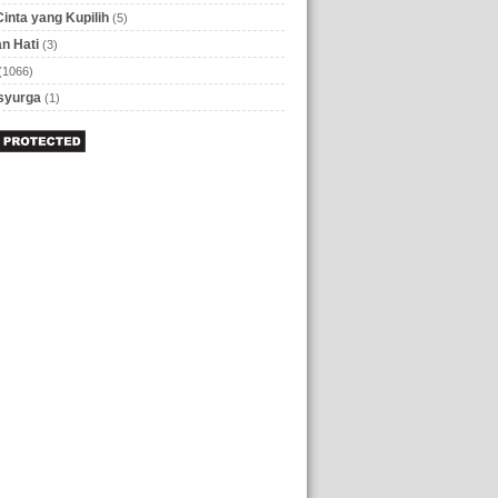
Cinta yang Kupilih
(5)
n Hati
(3)
(1066)
 syurga
(1)