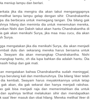
Dia meniup lampu dan berlari.
rkata jika dia mengira dia akan takut menganggapnya
 melihat lampu lampu gelap dengan sihir. Chandrakantha
iapa dia berbicara untuk memegang tangan. Dia bilang gak
ahnya hilang dan meminta dia untuk menemukan mereka,
anikan Nishi dan Daksh takut akan hantu Chandrakantha di
 gak akan menikahi Surya, jika maa mau cucu, dia akan
uh Surya.
a mengatakan jika dia menikahi Surya, dia akan menjadi
 kembali dulu dan sekarang mereka harus bersama untuk
ha. Swayam dia akan menangkap Chandrakantha. Nishi
angkap hantu, oh dia lupa bahkan dia adalah hantu. Dia
asih hidup dan gak mati.
dan mengatakan bahwa Chandrakantha sudah meninggal,
nya berulang kali dan membunuhnya. Dia bilang Veer telah
dia kembali, Swayam harus meyakinkannya untuk tetap
a gak akan, dia gak sekarat dan hanya menjadi rakshas.
as gak bisa menjadi raja dan memerintahkan dia untuk
dan ayahnya terlihat melakukan sihir dan mendapatkan
 saat Veer masuk dan obat hilang. Mereka melihat Veer di