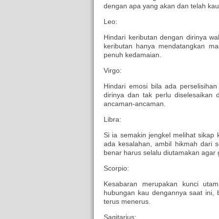
dengan apa yang akan dan telah kau
Leo:
Hindari keributan dengan dirinya w
keributan hanya mendatangkan mas
penuh kedamaian.
Virgo:
Hindari emosi bila ada perselisiha
dirinya dan tak perlu diselesaik
ancaman-ancaman.
Libra:
Si ia semakin jengkel melihat sika
ada kesalahan, ambil hikmah dari 
benar harus selalu diutamakan agar g
Scorpio:
Kesabaran merupakan kunci utama
hubungan kau dengannya saat ini, 
terus menerus.
Sagitarius: