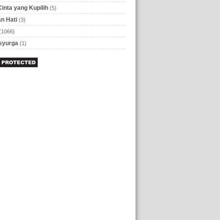
Cinta yang Kupilih
(5)
n Hati
(3)
(1066)
 syurga
(1)