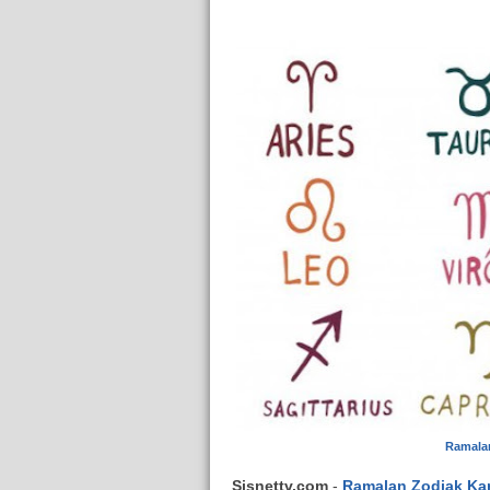
Ramala
Sisnettv.com
-
Ramalan Zodiak Ka