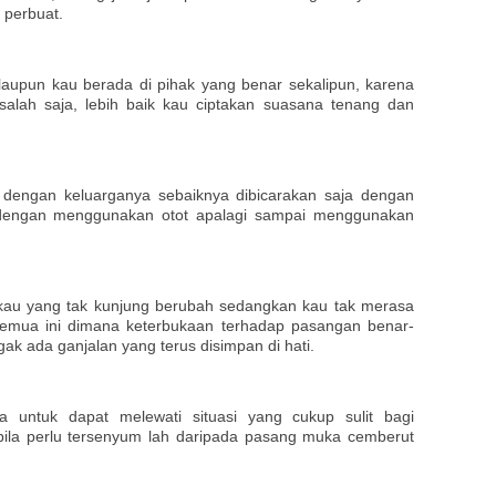
 perbuat.
alaupun kau berada di pihak yang benar sekalipun, karena
alah saja, lebih baik kau ciptakan suasana tenang dan
n dengan keluarganya sebaiknya dibicarakan saja dengan
an dengan menggunakan otot apalagi sampai menggunakan
p kau yang tak kunjung berubah sedangkan kau tak merasa
semua ini dimana keterbukaan terhadap pasangan benar-
ak ada ganjalan yang terus disimpan di hati.
 untuk dapat melewati situasi yang cukup sulit bagi
bila perlu tersenyum lah daripada pasang muka cemberut