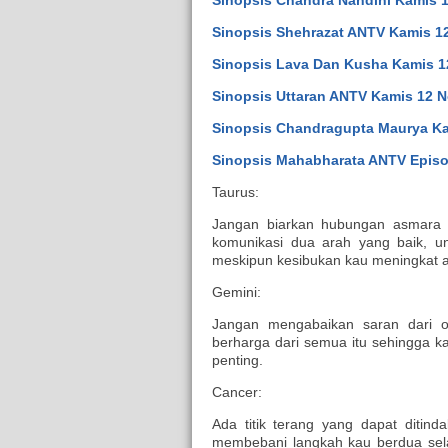
Sinopsis Chandra Nandini Kamis 
Sinopsis Shehrazat ANTV Kamis 1
Sinopsis Lava Dan Kusha Kamis 1
Sinopsis Uttaran ANTV Kamis 12 N
Sinopsis Chandragupta Maurya Ka
Sinopsis Mahabharata ANTV Epis
Taurus:
Jangan biarkan hubungan asmara k
komunikasi dua arah yang baik, un
meskipun kesibukan kau meningkat akh
Gemini:
Jangan mengabaikan saran dari o
berharga dari semua itu sehingga k
penting.
Cancer:
Ada titik terang yang dapat ditind
membebani langkah kau berdua sela