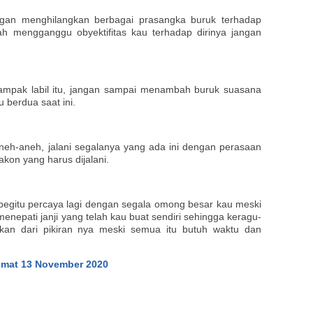
engan menghilangkan berbagai prasangka buruk terhadap
lah mengganggu obyektifitas kau terhadap dirinya jangan
tampak labil itu, jangan sampai menambah buruk suasana
 berdua saat ini.
neh-aneh, jalani segalanya yang ada ini dengan perasaan
akon yang harus dijalani.
begitu percaya lagi dengan segala omong besar kau meski
menepati janji yang telah kau buat sendiri sehingga keragu-
gkan dari pikiran nya meski semua itu butuh waktu dan
umat 13 November 2020