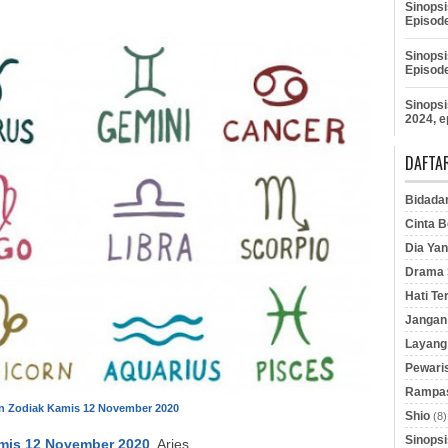
Sinopsi
Episod
Sinopsi
Episod
Sinopsi
2024, e
DAFTAR
Bidada
Cinta B
Dia Yan
Drama S
Hati Te
Jangan 
Layang
Pewaris
Rampas
n Zodiak Kamis 12 November 2020
Shio
(8)
Sinopsi
mis 12 November 2020
. Aries