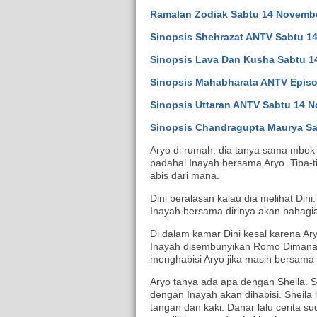
Ramalan Zodiak Sabtu 14 Novemb
Sinopsis Shehrazat ANTV Sabtu 14
Sinopsis Lava Dan Kusha Sabtu 1
Sinopsis Mahabharata ANTV Episo
Sinopsis Uttaran ANTV Sabtu 14 N
Sinopsis Chandragupta Maurya Sa
Aryo di rumah, dia tanya sama mbok
padahal Inayah bersama Aryo. Tiba-t
abis dari mana.
Dini beralasan kalau dia melihat Din
Inayah bersama dirinya akan bahagia
Di dalam kamar Dini kesal karena Ary
Inayah disembunyikan Romo Dimana. 
menghabisi Aryo jika masih bersama I
Aryo tanya ada apa dengan Sheila. S
dengan Inayah akan dihabisi. Sheila 
tangan dan kaki. Danar lalu cerita s