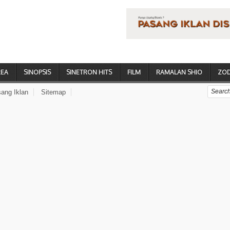
REA
SINOPSIS
SINETRON HITS
FILM
RAMALAN SHIO
ZOD
ang Iklan
Sitemap