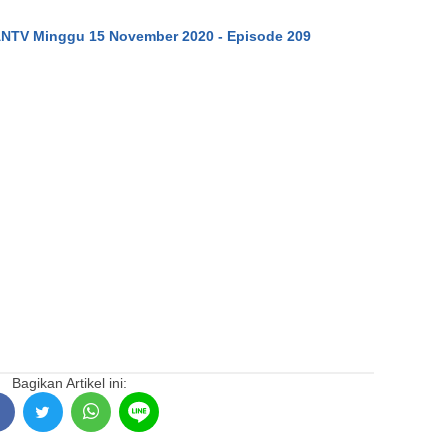
ANTV Minggu 15 November 2020 - Episode 209
Bagikan Artikel ini: