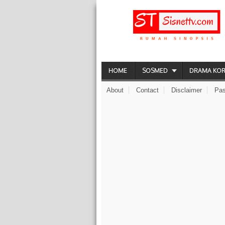
HOME
SOSMED
DRAMA KO
About
Contact
Disclaimer
Pas