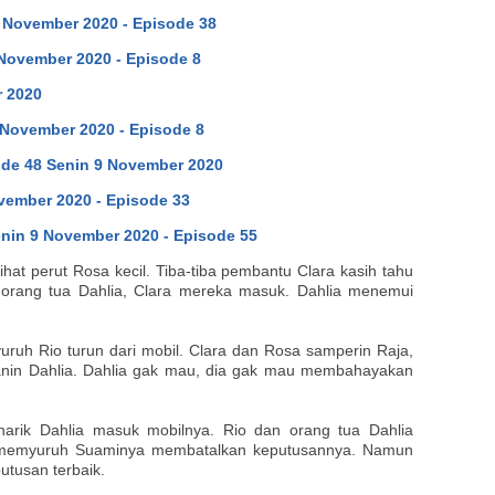
 November 2020 - Episode 38
November 2020 - Episode 8
 2020
 November 2020 - Episode 8
de 48 Senin 9 November 2020
vember 2020 - Episode 33
nin 9 November 2020 - Episode 55
ihat perut Rosa kecil. Tiba-tiba pembantu Clara kasih tahu
 orang tua Dahlia, Clara mereka masuk. Dahlia menemui
uruh Rio turun dari mobil. Clara dan Rosa samperin Raja,
anin Dahlia. Dahlia gak mau, dia gak mau membahayakan
rik Dahlia masuk mobilnya. Rio dan orang tua Dahlia
p memyuruh Suaminya membatalkan keputusannya. Namun
putusan terbaik.