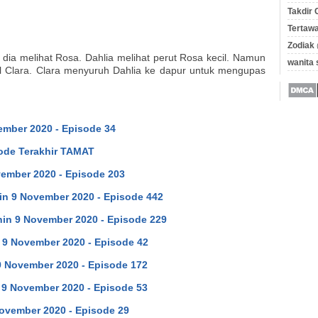
Takdir 
Tertawa
Zodiak
dia melihat Rosa. Dahlia melihat perut Rosa kecil. Namun
wanita
il Clara. Clara menyuruh Dahlia ke dapur untuk mengupas
ember 2020 - Episode 34
sode Terakhir TAMAT
ember 2020 - Episode 203
in 9 November 2020 - Episode 442
nin 9 November 2020 - Episode 229
 9 November 2020 - Episode 42
9 November 2020 - Episode 172
 9 November 2020 - Episode 53
ovember 2020 - Episode 29