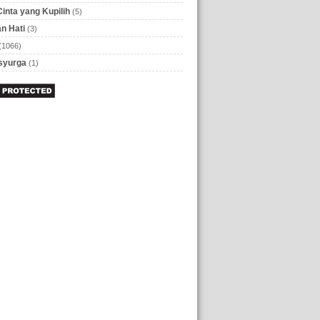
Cinta yang Kupilih
(5)
n Hati
(3)
(1066)
 syurga
(1)