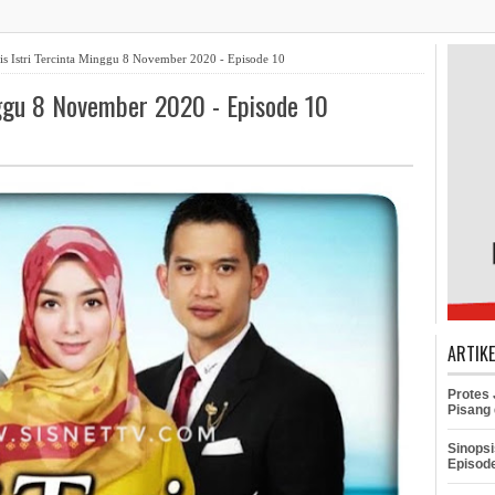
is Istri Tercinta Minggu 8 November 2020 - Episode 10
nggu 8 November 2020 - Episode 10
ARTIK
Protes
Pisang 
Sinopsi
Episod