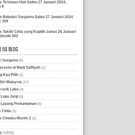
s Tertawan Hati Sabtu 27 Januari 2024,
e 6
s Bidadari Surgamu Sabtu 27 Januari 2024
e 309
s Takdir Cinta yang Kupilih Jumat 26 Januari
pisode 562
 ISI BLOG
ri Surgamu
(5)
ersemi di Wadi Saffiyah
(1)
g Kau Pilih
(2)
iri Malaysia
(17)
rcarik Luka
(4)
Lupa Janji
(6)
 Layang Perkahwinan
(5)
 Cinta
(1)
 Cintaku Musim 2
(1)
s
(13033)