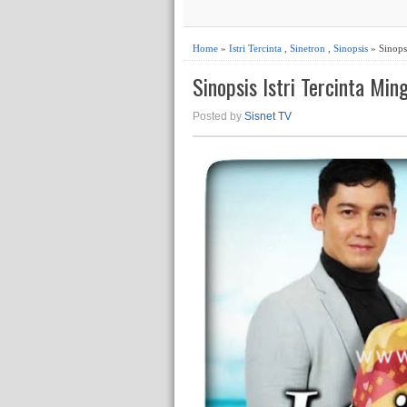
Home
»
Istri Tercinta
,
Sinetron
,
Sinopsis
» Sinops
Sinopsis Istri Tercinta Mi
Posted by
Sisnet TV