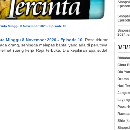
Sinopsi
Episod
Sinopsi
Episod
ercinta Minggu 8 November 2020 - Episode 10
Sinopsi
2024, e
cinta Minggu 8 November 2020 - Episode 10
. Rosa tiduran
 ada orang, sehingga melepas bantal yang ada di perutnya.
DAFTAR
a melihat ruang kerja Raja terbuka. Dia kepikiran apa sudah
Bidada
Cinta B
Dia Yan
Drama S
Hati Te
Jangan 
Layang
Pewaris
Rampas
Shio
(8)
Sinopsi