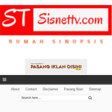
≡
About
Contact
Disclaimer
Pasang Iklan
Sitemap