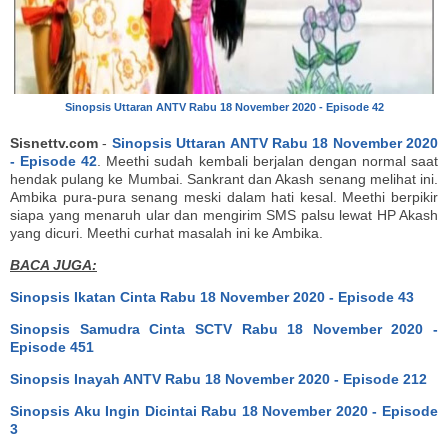
Sinopsis Uttaran ANTV Rabu 18 November 2020 - Episode 42
Sisnettv.com
-
Sinopsis Uttaran ANTV Rabu 18 November 2020
- Episode 42
. Meethi sudah kembali berjalan dengan normal saat
hendak pulang ke Mumbai. Sankrant dan Akash senang melihat ini.
Ambika pura-pura senang meski dalam hati kesal. Meethi berpikir
siapa yang menaruh ular dan mengirim SMS palsu lewat HP Akash
yang dicuri. Meethi curhat masalah ini ke Ambika.
BACA JUGA:
Sinopsis Ikatan Cinta Rabu 18 November 2020 - Episode 43
Sinopsis Samudra Cinta SCTV Rabu 18 November 2020 -
Episode 451
Sinopsis Inayah ANTV Rabu 18 November 2020 - Episode 212
Sinopsis Aku Ingin Dicintai Rabu 18 November 2020 - Episode
3