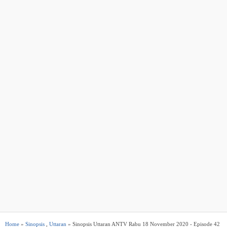
Home
»
Sinopsis
,
Uttaran
» Sinopsis Uttaran ANTV Rabu 18 November 2020 - Episode 42