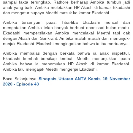
sampai fakta terungkap. Rathore berharap Ambika tumbuh jadi
anak yang baik. Ambika meletakkan HP Akash di kamar Ekadashi
dan mengatur supaya Meethi masuk ke kamar Ekadashi.
Ambika tersenyum puas. Tiba-tiba Ekadashi muncul dan
mengatakan Ambika telah banyak berbuat onar saat bulan madu.
Ekadashi mempersilakan Ambika mencelakai Meethi tapi gak
dengan Akash dan Sankrant. Ambika malah marah dan menunjuk-
nunjuk Ekadashi. Ekadashi mengingatkan bahwa ia ibu mertuanya.
Ambika membalas dengan berkata bahwa ia anak inspektur.
Ekadashi kembali bersikap lembut. Meethi menunjukkan pada
Ambika bahwa ia menemukan HP Akash di kamar Ekadashi.
Ambika lalu mengajak Meethi mengerjai Ekadashi.
Baca Selanjutnya
Sinopsis Uttaran ANTV Kamis 19 November
2020 - Episode 43