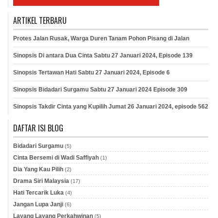
ARTIKEL TERBARU
Protes Jalan Rusak, Warga Duren Tanam Pohon Pisang di Jalan
Sinopsis Di antara Dua Cinta Sabtu 27 Januari 2024, Episode 139
Sinopsis Tertawan Hati Sabtu 27 Januari 2024, Episode 6
Sinopsis Bidadari Surgamu Sabtu 27 Januari 2024 Episode 309
Sinopsis Takdir Cinta yang Kupilih Jumat 26 Januari 2024, episode 562
DAFTAR ISI BLOG
Bidadari Surgamu
(5)
Cinta Bersemi di Wadi Saffiyah
(1)
Dia Yang Kau Pilih
(2)
Drama Siri Malaysia
(17)
Hati Tercarik Luka
(4)
Jangan Lupa Janji
(6)
Layang Layang Perkahwinan
(5)