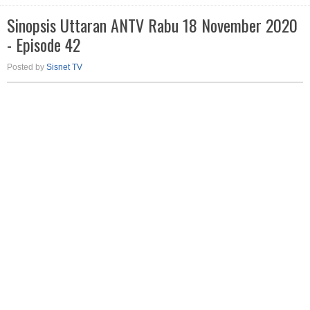
Sinopsis Uttaran ANTV Rabu 18 November 2020
- Episode 42
Posted by
Sisnet TV