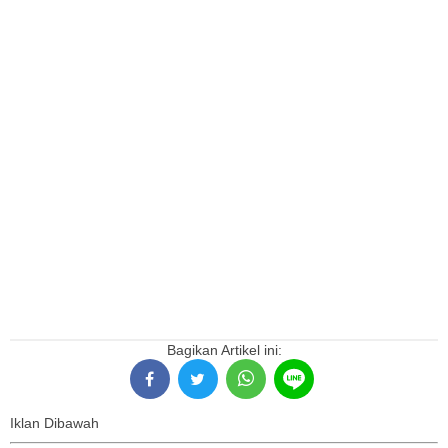
Bagikan Artikel ini:
Iklan Dibawah