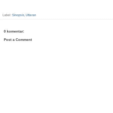
Label:
Sinopsis
,
Uttaran
0 komentar:
Post a Comment