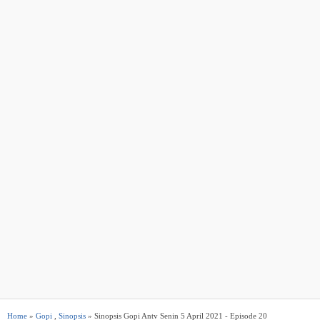
Home
»
Gopi
,
Sinopsis
» Sinopsis Gopi Antv Senin 5 April 2021 - Episode 20