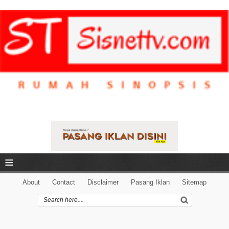
≡
About
Contact
Disclaimer
Pasang Iklan
Sitemap