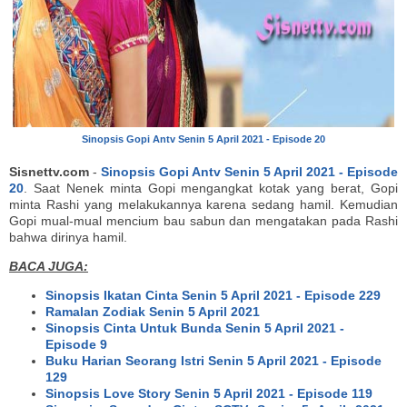
Sinopsis Gopi Antv Senin 5 April 2021 - Episode 20
Sisnettv.com
-
Sinopsis Gopi Antv Senin 5 April 2021 - Episode
20
. Saat Nenek minta Gopi mengangkat kotak yang berat, Gopi
minta Rashi yang melakukannya karena sedang hamil. Kemudian
Gopi mual-mual mencium bau sabun dan mengatakan pada Rashi
bahwa dirinya hamil.
BACA JUGA:
Sinopsis Ikatan Cinta Senin 5 April 2021 - Episode 229
Ramalan Zodiak Senin 5 April 2021
Sinopsis Cinta Untuk Bunda Senin 5 April 2021 -
Episode 9
Buku Harian Seorang Istri Senin 5 April 2021 - Episode
129
Sinopsis Love Story Senin 5 April 2021 - Episode 119