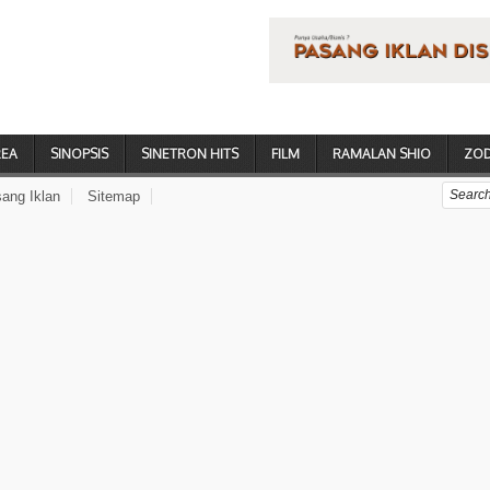
REA
SINOPSIS
SINETRON HITS
FILM
RAMALAN SHIO
ZOD
ang Iklan
Sitemap