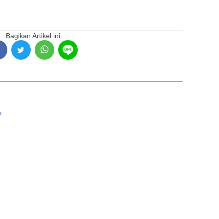
Bagikan Artikel ini:
s