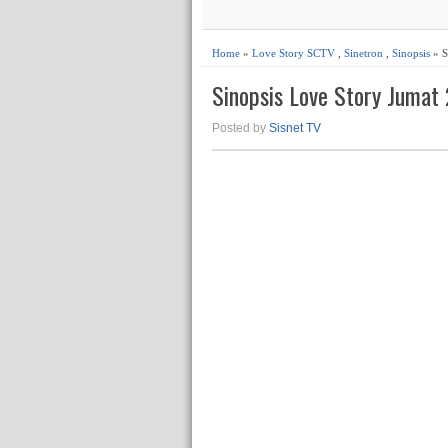
Home
»
Love Story SCTV
,
Sinetron
,
Sinopsis
» S
Sinopsis Love Story Jumat 
Posted by
Sisnet TV