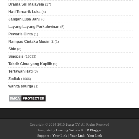
Drama Siri Malaysia
(17)
Hati Tercarik Luka
(4)
Jangan Lupa Janji
(6)
Layang Layang Perkahwinan
(5)
Pewaris Cinta
(1)
Rampas Cintaku Musim 2
(1)
Shio
(8)
Sinopsis
(13033)
Takdir Cinta yang Kupilih
(5)
Tertawan Hati
(3)
Zodiak
(1066)
wanita syurga
(1)
Copyright © 2014-2015
Sisnet TV
. All Rights Reserved
Template by
Creating Website
&
CB Blogger
Support :
Your Link
|
Your Link
|
Your Link