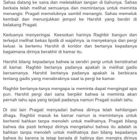
Sahas datang ke sana dan meletakkan tangan di bahunya. Sahas
berkata telah melihat semuanya dan memintanya untuk meminta
menangis. Pragati memeluknya sambil menangis. Sahas memeluk
kembali dan menunjukkan jempol ke Harshit yang berdiri di
belakang Pragati.
Keduanya menyeringai. Keesokan harinya Raghbir bangun dan
terkejut melihat bekas lipstik di wajahnya. ia menyekanya dan pergi
keluar. ia bertemu Harshit di koridor dan bertanya kepadanya
bagaimana dirinya berakhir di kamar itu.
Harshit bilang kepadanya bahwa ia sendiri pergi untuk beristirahat
di kamar. Raghbir bertanya padanya apakah ia melihat gadis
bersamanya. Harshit bertanya padanya apakah ia berbicara
tentang gadis yang menabraknya saat ia pergi ke kamar.
Raghbir bertanya-tanya mengapa ia meminta dapat mengingat apa
pun. Harshit pergi dari sana berpikir bahwa ia meminta akan
pernah tahu apa yang terjadi padanya namun Pragati sudah tahu.
Di sisi lain Pragati menyadari bahwa dirinya telah kehilangan
dhaga. Raghbir masuk ke kamar namun ia memintanya untuk
berhenti bahkan tanpa menoleh untuk melihatnya. Pragati bilang
bahwa dia pasti terkejut dirinya mengetahui bahwa itu adalah ia
bahkan tanpa menoleh untuk melihatnya dan bilang kepadanya
bahwa itu karena ia tetap berada di hatinya dan mengira dirinya