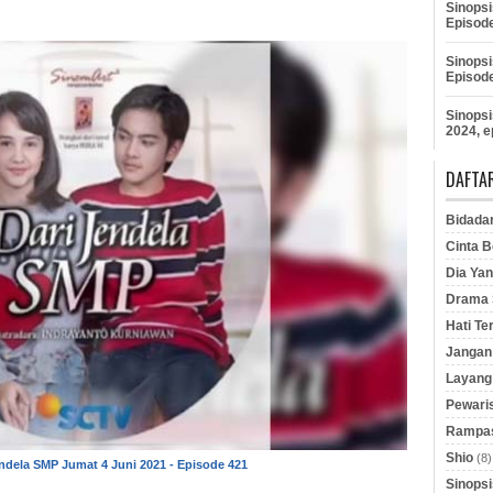
Sinopsi
Episod
Sinopsi
Episod
Sinopsi
2024, e
DAFTAR
Bidada
Cinta B
Dia Yan
Drama S
Hati Te
Jangan 
Layang
Pewaris
Rampas
Shio
(8)
endela SMP Jumat 4 Juni 2021 - Episode 421
Sinopsi