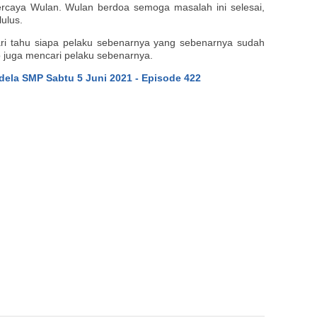
rcaya Wulan. Wulan berdoa semoga masalah ini selesai,
lulus.
ncari tahu siapa pelaku sebenarnya yang sebenarnya sudah
ro juga mencari pelaku sebenarnya.
dela SMP Sabtu 5 Juni 2021 - Episode 422