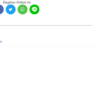
Bagikan Artikel ini:
is