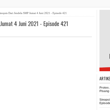
inopsis Dari Jendela SMP Jumat 4 Juni 2021 - Episode 421
Jumat 4 Juni 2021 - Episode 421
ARTIK
Protes
Pisang 
Sinopsi
Episod