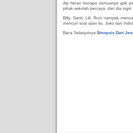
dia heran kenapa semuanya gak pe
pihak sekolah percaya, dan dia ingin 
Billy, Santi, Lili, Roni nampak me
mencuri soal ujian itu. Joko dan Ind
Baca Selanjutnya
Sinopsis Dari Jen