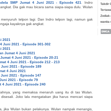
endela SMP Jumat 4 Juni 2021 - Episode 421
. Indro
Takdir 
ngkat. Dia gak mau bicara sama siapa-siapa dulu. Wulan
Tertawa
Zodiak
o menyuruh telpon lagi. Dan Indro telpon lagi, namun gak
wanita
sengaja kayaknya gak angkat.
i 2021
 4 Juni 2021 - Episode 301-302
i 2021
an Jumat 4 Juni 2021
 Jumat 4 Juni 2021 - Episode 20-21
mat 4 Juni 2021 - Episode 212 - 213
 Juni 2021 - Episode 189
mat 4 Juni 2021
 Juni 2021 - Episode 147
Juni 2021 - Episode 79
 4 Juni 2021 - Episode 240
salahnya, yang memaksa menaruh uang itu di tas Wulan.
sesali. Joko lalu mengatakan jika harus mencari siapa
a, jika Wulan bukan pelakunya. Wulan nampak menangis,