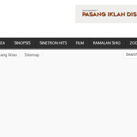
REA
SINOPSIS
SINETRON HITS
FILM
RAMALAN SHIO
ZOD
ang Iklan
Sitemap