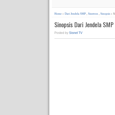
Home
»
Dari Jendela SMP
,
Sinetron
,
Sinopsis
» S
Sinopsis Dari Jendela SMP 
Posted by
Sisnet TV