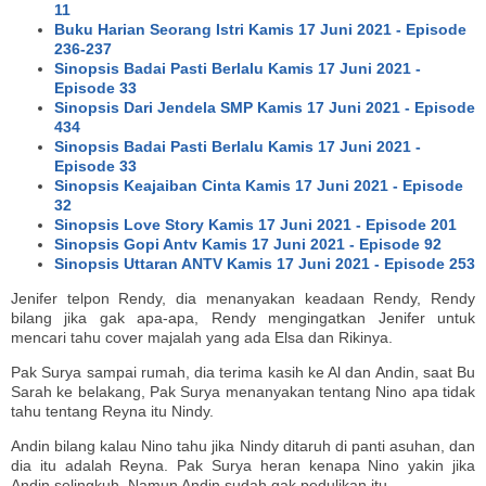
11
Buku Harian Seorang Istri Kamis 17 Juni 2021 - Episode
236-237
Sinopsis Badai Pasti Berlalu Kamis 17 Juni 2021 -
Episode 33
Sinopsis Dari Jendela SMP Kamis 17 Juni 2021 - Episode
434
Sinopsis Badai Pasti Berlalu Kamis 17 Juni 2021 -
Episode 33
Sinopsis Keajaiban Cinta Kamis 17 Juni 2021 - Episode
32
Sinopsis Love Story Kamis 17 Juni 2021 - Episode 201
Sinopsis Gopi Antv Kamis 17 Juni 2021 - Episode 92
Sinopsis Uttaran ANTV Kamis 17 Juni 2021 - Episode 253
Jenifer telpon Rendy, dia menanyakan keadaan Rendy, Rendy
bilang jika gak apa-apa, Rendy mengingatkan Jenifer untuk
mencari tahu cover majalah yang ada Elsa dan Rikinya.
Pak Surya sampai rumah, dia terima kasih ke Al dan Andin, saat Bu
Sarah ke belakang, Pak Surya menanyakan tentang Nino apa tidak
tahu tentang Reyna itu Nindy.
Andin bilang kalau Nino tahu jika Nindy ditaruh di panti asuhan, dan
dia itu adalah Reyna. Pak Surya heran kenapa Nino yakin jika
Andin selingkuh. Namun Andin sudah gak pedulikan itu.