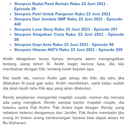
Sinopsis Badai Pasti Berlalu Rabu 23 Juni 2021 -
Episode 39
Sinopsis Putri Untuk Pangeran Rabu 23 Juni 2021
Sinopsis Dari Jendela SMP Rabu 23 Juni 2021 - Episode
440
Sinopsis Love Story Rabu 23 Juni 2021 - Episode 207
Sinopsis Keajaiban Cinta Rabu 23 Juni 2021 - Episode
38
Sinopsis Gopi Antv Rabu 23 Juni 2021 - Episode 98
Sinopsis Uttaran ANTV Rabu 23 Juni 2021 - Episode 259
Andin dikagetkan bunyi hpnya, ternyata alarm mengingatkan
tentang ulang tahun Al. Andin kaget karena lupa, dia lalu
membahas dengan Kiki, tentang kasih kejutan apa.
Kiki kasih ide, namun Andin gak setuju ide Kiki, dia tahu jika
dilakukan Al pasti gak suka. Andin memikirkan, nanti kalau sudah
dia akan kasih tahu Kiki apa yang akan dilakukan.
Rendy perjalanan mengambil majalah couple, namun dia merasa
ada yang mengikuti. Rendy sampai kantor majalah couple, dia
ketemu sama Pak Andre. Pak Andre ingat dengan Rendy, yang
sebelum ketemu dengannya dan Jenifer. Pak Andre membatin jika
orang ini bukan orang sembarangan karena bisa dapat akses ke
Bu Maharani.