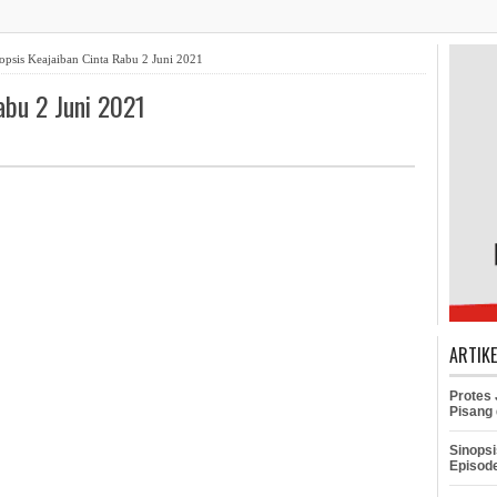
opsis Keajaiban Cinta Rabu 2 Juni 2021
abu 2 Juni 2021
ARTIK
Protes
Pisang 
Sinopsi
Episod