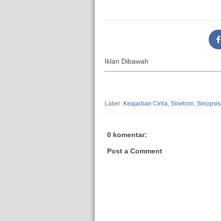
Iklan Dibawah
Label:
Keajaiban Cinta
,
Sinetron
,
Sinopsis
0 komentar:
Post a Comment