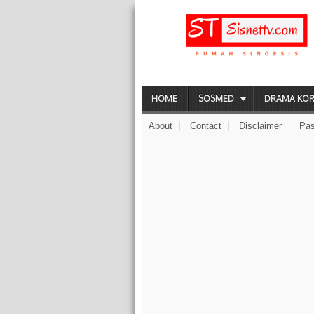
HOME
SOSMED
DRAMA KO
About
Contact
Disclaimer
Pas