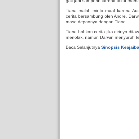
gak jadi samperin karena takut mam
Tiana malah minta maaf karena Aud
cerita bersambung oleh Andre. Darwi
masa depannya dengan Tiana.
Tiana bahkan cerita jika dirinya dit
menolak, namun Darwin menyuruh te
Baca Selanjutnya
Sinopsis Keajaiba