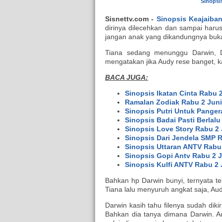
Sinopsi
Sisnettv.com -
Sinopsis Keajaiba
dirinya dilecehkan dan sampai haru
jangan anak yang dikandungnya bu
Tiana sedang menunggu Darwin, D
mengatakan jika Audy rese banget, 
BACA JUGA:
Sinopsis Ikatan Cinta Rabu 
Ramalan Zodiak Rabu 2 Juni
Sinopsis Putri Untuk Panger
Sinopsis Badai Pasti Berlalu
Sinopsis Love Story Rabu 2 
Sinopsis Dari Jendela SMP 
Sinopsis Uttaran ANTV Rabu 
Sinopsis Gopi Antv Rabu 2 J
Sinopsis Kulfi ANTV Rabu 2 
Bahkan hp Darwin bunyi, ternyata te
Tiana lalu menyuruh angkat saja, A
Darwin kasih tahu filenya sudah dik
Bahkan dia tanya dimana Darwin. A