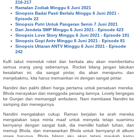
216-217
Ramalan Zodiak Minggu 6 Juni 2021
Sinopsis Badai Pasti Berlalu Minggu 6 Juni 2021 -
Episode 22
Sinopsis Putri Untuk Pangeran Senin 7 Juni 2021
Dari Jendela SMP Minggu 6 Juni 2021 - Episode 423
Sinopsis Love Story Minggu 6 Juni 2021 - Episode 191
Sinopsis Gopi Antv Minggu 6 Juni 2021 - Episode 81
Sinopsis Uttaran ANTV Minggu 6 Juni 2021 - Episode
242
Kulfi takut memeluk roket dan berkata aku akan memberitahu
semua orang yang sebenarnya. Rocket bilang jangan lakukan
kesalahan ini, dia sangat pintar, dia akan menipumu dan
menjebakmu, kita harus memainkan ini dengan sangat pintar.
Nandini dan pakhi diberi harga pertama untuk persatuan mereka.
Bhola merayakan dan menggoda pesaing lainnya. Lovely bergegas
ke Gunjan dan memanggil ambulans. Nani membawa Nandini ke
samping dan menegurnya.
Nandini mengatakan cukup. Raman berjalan ke arah mereka
mengatakan saya minta maaf untuk menyela tetapi suamimu
bernyanyi dengan sangat baik, dia memiliki hadiah tuhan, dan
memuji Bhola, dan menawarkan Bhola untuk bernyanyi di album
siswa barunya, Bhola bilang aku akan tetapi maukah kamu