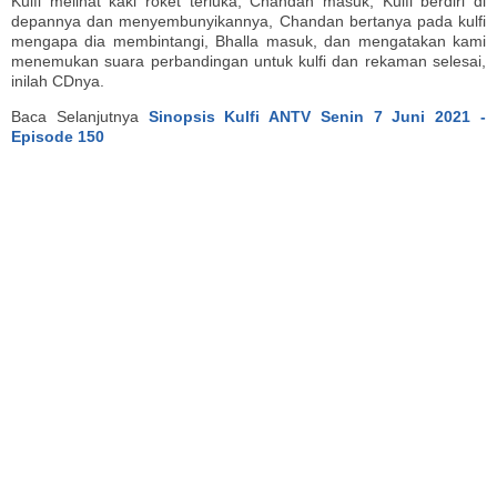
Kulfi melihat kaki roket terluka, Chandan masuk, Kulfi berdiri di
depannya dan menyembunyikannya, Chandan bertanya pada kulfi
mengapa dia membintangi, Bhalla masuk, dan mengatakan kami
menemukan suara perbandingan untuk kulfi dan rekaman selesai,
inilah CDnya.
Baca Selanjutnya
Sinopsis Kulfi ANTV Senin 7 Juni 2021 -
Episode 150