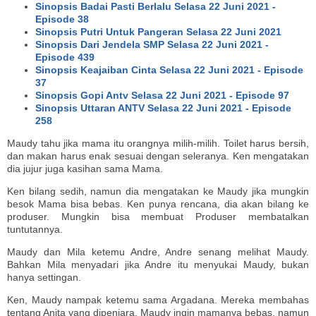
Sinopsis Badai Pasti Berlalu Selasa 22 Juni 2021 -
Episode 38
Sinopsis Putri Untuk Pangeran Selasa 22 Juni 2021
Sinopsis Dari Jendela SMP Selasa 22 Juni 2021 -
Episode 439
Sinopsis Keajaiban Cinta Selasa 22 Juni 2021 - Episode
37
Sinopsis Gopi Antv Selasa 22 Juni 2021 - Episode 97
Sinopsis Uttaran ANTV Selasa 22 Juni 2021 - Episode
258
Maudy tahu jika mama itu orangnya milih-milih. Toilet harus bersih,
dan makan harus enak sesuai dengan seleranya. Ken mengatakan
dia jujur juga kasihan sama Mama.
Ken bilang sedih, namun dia mengatakan ke Maudy jika mungkin
besok Mama bisa bebas. Ken punya rencana, dia akan bilang ke
produser. Mungkin bisa membuat Produser membatalkan
tuntutannya.
Maudy dan Mila ketemu Andre, Andre senang melihat Maudy.
Bahkan Mila menyadari jika Andre itu menyukai Maudy, bukan
hanya settingan.
Ken, Maudy nampak ketemu sama Argadana. Mereka membahas
tentang Anita yang dipenjara. Maudy ingin mamanya bebas, namun