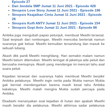
Episode 27
Dari Jendela SMP Jumat 11 Juni 2021 - Episode 428
Sinopsis Love Story Jumat 11 Juni 2021 - Episode 196
Sinopsis Keajaiban Cinta Jumat 11 Juni 2021 - Episode
26
Sinopsis Kulfi ANTV Jumat 11 Juni 2021 - Episode 154
Sinopsis Gopi Antv Jumat 11 Juni 2021 - Episode 86
Ambika juga mengubah papan petunjuk, membuat Meethi tersesat.
Saat terpisah dari rombongan, Meethi mencoba berteriak namun
suaranya gak keluar. Meethi kemudian tersandung dan masuk ke
sebuah lubang.
Akash dkk panik Meethi menghilang. Hari semakin malam namun
Meethi belum ditemukan. Meethi teringat di jaketnya ada peluit dan
berusaha meniupnya. Akash yang mendengar ini mencari tahu asal
suara peluit.
Kejadian tersesat dan suaranya habis membuat Meethi berpikir
Ambika pelakunya. Meethi ingin cerita pada Mukta namun Mukta
gak berniat mendengarkan karena masih kesal tahu Ambika
kakaknya. Meethi malah mengira Mukta sudah percaya pada
Ambika.
Ekadashi menanyakan soal kejadian di hutan dan apakah Meethi
masih berpikir dia pelakunya. Meethi akhirnya sadar pelakunya