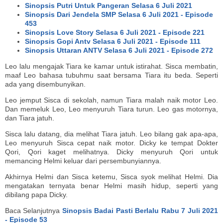
Sinopsis Putri Untuk Pangeran Selasa 6 Juli 2021
Sinopsis Dari Jendela SMP Selasa 6 Juli 2021 - Episode
453
Sinopsis Love Story Selasa 6 Juli 2021 - Episode 221
Sinopsis Gopi Antv Selasa 6 Juli 2021 - Episode 111
Sinopsis Uttaran ANTV Selasa 6 Juli 2021 - Episode 272
Leo lalu mengajak Tiara ke kamar untuk istirahat. Sisca membatin,
maaf Leo bahasa tubuhmu saat bersama Tiara itu beda. Seperti
ada yang disembunyikan.
Leo jemput Sisca di sekolah, namun Tiara malah naik motor Leo.
Dan memeluk Leo, Leo menyuruh Tiara turun. Leo gas motornya,
dan Tiara jatuh.
Sisca lalu datang, dia melihat Tiara jatuh. Leo bilang gak apa-apa,
Leo menyuruh Sisca cepat naik motor. Dicky ke tempat Dokter
Qori, Qori kaget melihatnya. Dicky menyuruh Qori untuk
memancing Helmi keluar dari persembunyiannya.
Akhirnya Helmi dan Sisca ketemu, Sisca syok melihat Helmi. Dia
mengatakan ternyata benar Helmi masih hidup, seperti yang
dibilang papa Dicky.
Baca Selanjutnya
Sinopsis Badai Pasti Berlalu Rabu 7 Juli 2021
- Episode 53