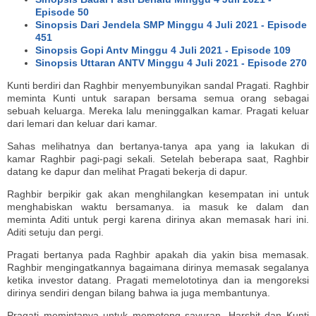
Episode 50
Sinopsis Dari Jendela SMP Minggu 4 Juli 2021 - Episode
451
Sinopsis Gopi Antv Minggu 4 Juli 2021 - Episode 109
Sinopsis Uttaran ANTV Minggu 4 Juli 2021 - Episode 270
Kunti berdiri dan Raghbir menyembunyikan sandal Pragati. Raghbir
meminta Kunti untuk sarapan bersama semua orang sebagai
sebuah keluarga. Mereka lalu meninggalkan kamar. Pragati keluar
dari lemari dan keluar dari kamar.
Sahas melihatnya dan bertanya-tanya apa yang ia lakukan di
kamar Raghbir pagi-pagi sekali. Setelah beberapa saat, Raghbir
datang ke dapur dan melihat Pragati bekerja di dapur.
Raghbir berpikir gak akan menghilangkan kesempatan ini untuk
menghabiskan waktu bersamanya. ia masuk ke dalam dan
meminta Aditi untuk pergi karena dirinya akan memasak hari ini.
Aditi setuju dan pergi.
Pragati bertanya pada Raghbir apakah dia yakin bisa memasak.
Raghbir mengingatkannya bagaimana dirinya memasak segalanya
ketika investor datang. Pragati memelototinya dan ia mengoreksi
dirinya sendiri dengan bilang bahwa ia juga membantunya.
Pragati memintanya untuk memotong sayuran. Harshit dan Kunti