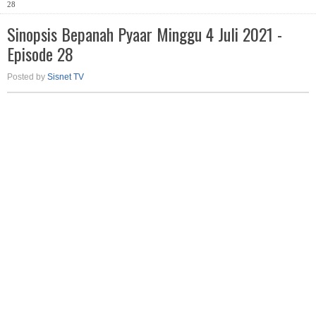
28
Sinopsis Bepanah Pyaar Minggu 4 Juli 2021 -
Episode 28
Posted by
Sisnet TV