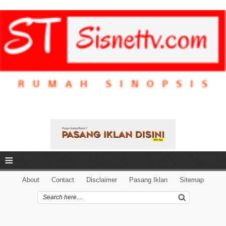
≡
About
Contact
Disclaimer
Pasang Iklan
Sitemap