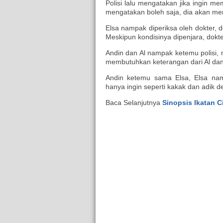
Polisi lalu mengatakan jika ingin m
mengatakan boleh saja, dia akan m
Elsa nampak diperiksa oleh dokter,
Meskipun kondisinya dipenjara, dok
Andin dan Al nampak ketemu polisi,
membutuhkan keterangan dari Al dan
Andin ketemu sama Elsa, Elsa nam
hanya ingin seperti kakak dan adik d
Baca Selanjutnya
Sinopsis Ikatan C