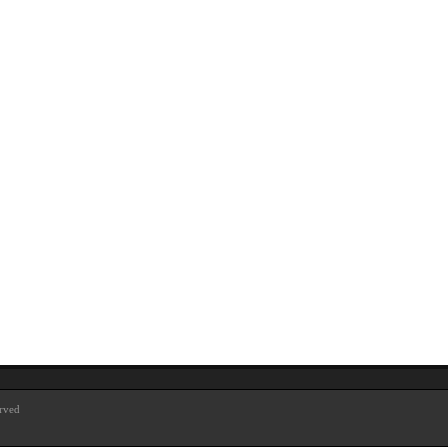
erved