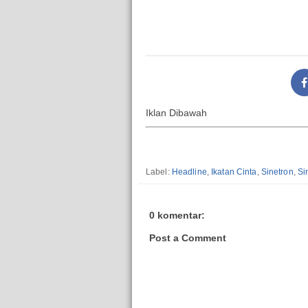
Iklan Dibawah
Label:
Headline
,
Ikatan Cinta
,
Sinetron
,
Si
0 komentar:
Post a Comment