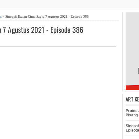
is
» Sinopsis Ikatan Cinta Sabtu 7 Agustus 2021 - Episode 386
u 7 Agustus 2021 - Episode 386
ARTIK
Protes
Pisang 
Sinopsi
Episod