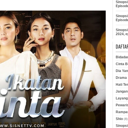
Sinopsi
Episod
Sinopsi
Episod
Sinopsi
2024, e
DAFTAR
Bidada
Cinta B
Dia Yan
Drama S
Hati Te
Jangan 
Layang
Pewaris
Rampas
Shio
(8)
Sinopsi