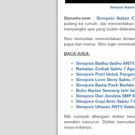
Sinopsis Ikatan
Sisnettv.com
-
Sinopsis Ikatan 
pulang ke rumah, dia menceritaka
menyangka apa yang sudah dilakuka
Nino kemudian menceritakan tentan
papa dan mama. Nino ingin membuk
BACA JUGA:
Sinopsis Balika Vadhu ANTV 
Ramalan Zodiak Sabtu 7 Agu
Sinopsis Putri Untuk Panger
Sinopsis Love Story Sabtu 
Sinopsis Badai Pasti Berlal
Buku Harian Seorang Istri S
Sinopsis Dari Jendela SMP 
Sinopsis Gopi Antv Sabtu 7 
Sinopsis Uttaran ANTV Sabtu
Riki nampak ditangani dokter kar
semakin menurun. Dokter kemudian 
masa kritisnya.