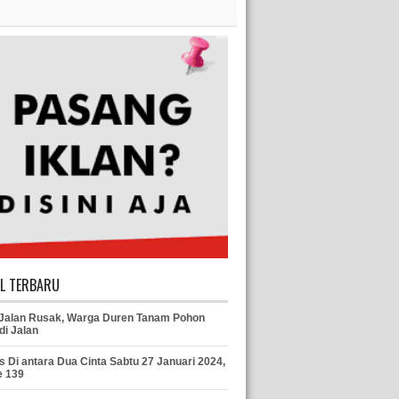
EL TERBARU
 Jalan Rusak, Warga Duren Tanam Pohon
di Jalan
s Di antara Dua Cinta Sabtu 27 Januari 2024,
e 139