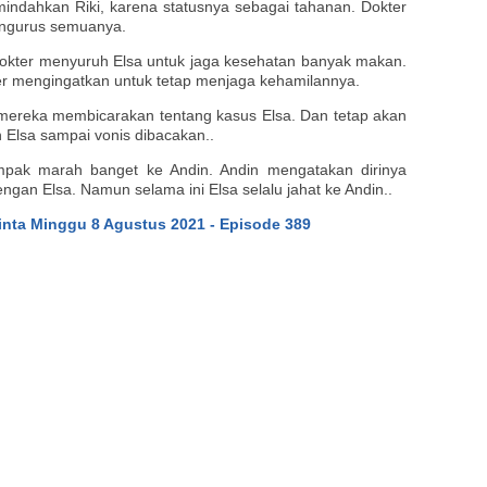
emindahkan Riki, karena statusnya sebagai tahanan. Dokter
engurus semuanya.
 dokter menyuruh Elsa untuk jaga kesehatan banyak makan.
ter mengingatkan untuk tetap menjaga kehamilannya.
 mereka membicarakan tentang kasus Elsa. Dan tetap akan
 Elsa sampai vonis dibacakan..
pak marah banget ke Andin. Andin mengatakan dirinya
engan Elsa. Namun selama ini Elsa selalu jahat ke Andin..
inta Minggu 8 Agustus 2021 - Episode 389