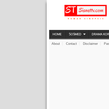
HOME
SOSMED
DRAMA KO
About
Contact
Disclaimer
Pas