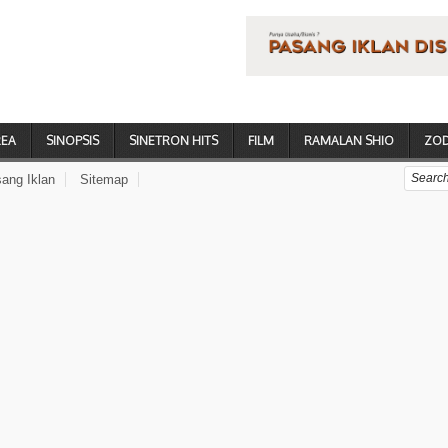
REA
SINOPSIS
SINETRON HITS
FILM
RAMALAN SHIO
ZOD
ang Iklan
Sitemap