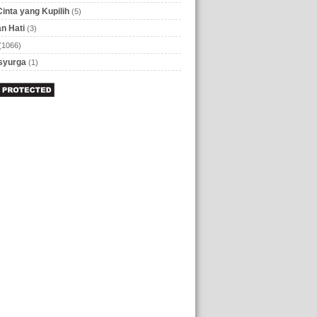
Cinta yang Kupilih
(5)
n Hati
(3)
(1066)
 syurga
(1)