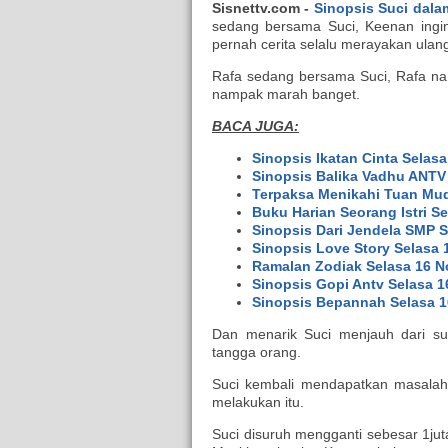
Sisnettv.com -
Sinopsis Suci dala
sedang bersama Suci, Keenan ingin
pernah cerita selalu merayakan ula
Rafa sedang bersama Suci, Rafa nam
nampak marah banget.
BACA JUGA:
Sinopsis Ikatan Cinta Selas
Sinopsis Balika Vadhu ANTV
Terpaksa Menikahi Tuan Mud
Buku Harian Seorang Istri S
Sinopsis Dari Jendela SMP 
Sinopsis Love Story Selasa
Ramalan Zodiak Selasa 16 
Sinopsis Gopi Antv Selasa 
Sinopsis Bepannah Selasa 1
Dan menarik Suci menjauh dari su
tangga orang.
Suci kembali mendapatkan masalah,
melakukan itu.
Suci disuruh mengganti sebesar 1jut