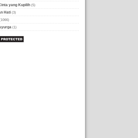
Cinta yang Kupilih
(5)
n Hati
(3)
(1066)
 syurga
(1)