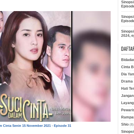
Sinopsi
Episod
Sinopsi
Episod
Sinopsi
2024, e
DAFTAR
Bidada
Cinta B
Dia Yan
Drama S
Hati Te
Jangan 
Layang
Pewaris
Rampas
Shio
(8)
m Cinta Senin 15 November 2021 - Episode 31
Sinopsi