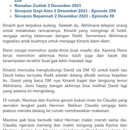
228
Ramalan Zodiak 2 Desember 2021
Sinopsis Gopi Antv 2 Desember 2021 - Episode 259
Sinopsis Bepannah 2 Desember 2021 - Episode 39
Kinanti pun terpaksa pulang. Setelah itu, Abhimana telepon orang
untuk melakukan rencananya. Kinanti yang menginap di hotel,
sengaja sering ketemuan dengan Radit. Sementara Abhimana
tugaskan anak buahnya untuk menjaga Kinanti diam-diam.
Reno nangis memohon pada Anna buat maafin dia. Karena Reno
terus memohon akhirnya Anna luluh juga dan kasih dia
kesempatan terakhir buat gak bikin masalah lagi.
Kinanti mencoba menghubungi David via DM IG untuk kasih tau
David kalau ternyata Radit adalah dalang dibalik semua kejadian
itu. David yang baca DM nya Kinanti kaget dan langsung temui
Abhimana. Jumi happy banget akhirnya bisa melihat David lagi
yang selama ini menghilang.
Di rumah, Marissa dan Karima geram bukan main ke Claudia yang
semakin lengket pada Herman. Bahkan Claudia sengaja bikin
jealous mereka datang ke rumah membawakan makanan.
Marissa gak bisa berkutik takut Herman makin marah sama dia.
Claudia ngerasa menang dan makin songong pada Karina dan