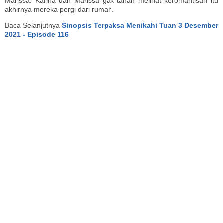
Marissa. Karina dan Marissa gak tahan melihat keromantisan itu
akhirnya mereka pergi dari rumah.
Baca Selanjutnya
Sinopsis Terpaksa Menikahi Tuan 3 Desember
2021 - Episode 116