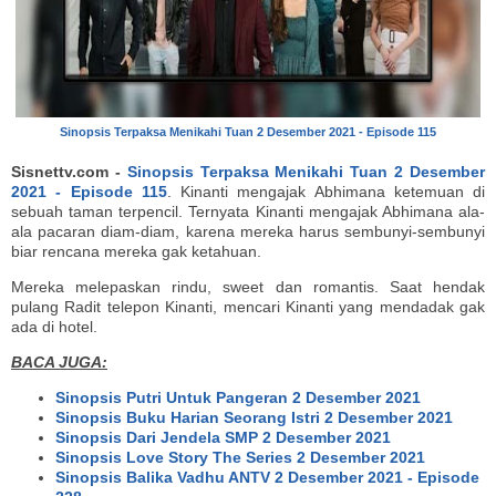
Sinopsis Terpaksa Menikahi Tuan 2 Desember 2021 - Episode 115
Sisnettv.com -
Sinopsis Terpaksa Menikahi Tuan 2 Desember
2021 - Episode 115
. Kinanti mengajak Abhimana ketemuan di
sebuah taman terpencil. Ternyata Kinanti mengajak Abhimana ala-
ala pacaran diam-diam, karena mereka harus sembunyi-sembunyi
biar rencana mereka gak ketahuan.
Mereka melepaskan rindu, sweet dan romantis. Saat hendak
pulang Radit telepon Kinanti, mencari Kinanti yang mendadak gak
ada di hotel.
BACA JUGA:
Sinopsis Putri Untuk Pangeran 2 Desember 2021
Sinopsis Buku Harian Seorang Istri 2 Desember 2021
Sinopsis Dari Jendela SMP 2 Desember 2021
Sinopsis Love Story The Series 2 Desember 2021
Sinopsis Balika Vadhu ANTV 2 Desember 2021 - Episode