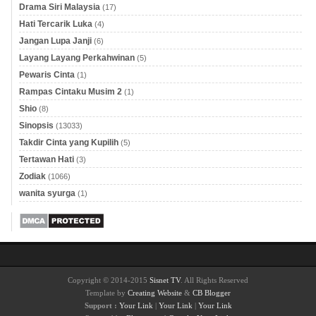
Drama Siri Malaysia
(17)
Hati Tercarik Luka
(4)
Jangan Lupa Janji
(6)
Layang Layang Perkahwinan
(5)
Pewaris Cinta
(1)
Rampas Cintaku Musim 2
(1)
Shio
(8)
Sinopsis
(13033)
Takdir Cinta yang Kupilih
(5)
Tertawan Hati
(3)
Zodiak
(1066)
wanita syurga
(1)
Copyright © 2014-2015
Sisnet TV
. All Rights Reserved
Template by
Creating Website
&
CB Blogger
Support :
Your Link
|
Your Link
|
Your Link