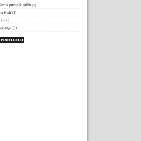
Cinta yang Kupilih
(5)
n Hati
(3)
(1066)
 syurga
(1)