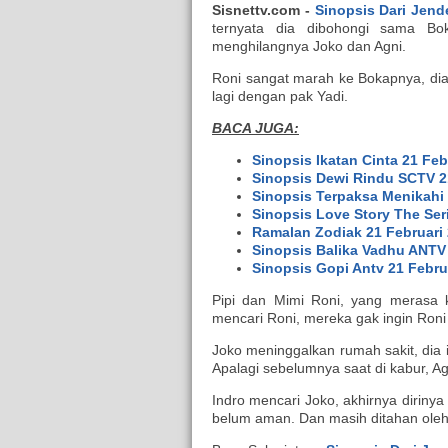
Sisnettv.com -
Sinopsis Dari Jend
ternyata dia dibohongi sama Bo
menghilangnya Joko dan Agni.
Roni sangat marah ke Bokapnya, di
lagi dengan pak Yadi.
BACA JUGA:
Sinopsis Ikatan Cinta 21 Feb
Sinopsis Dewi Rindu SCTV 2
Sinopsis Terpaksa Menikahi 
Sinopsis Love Story The Ser
Ramalan Zodiak 21 Februari
Sinopsis Balika Vadhu ANTV 
Sinopsis Gopi Antv 21 Febru
Pipi dan Mimi Roni, yang merasa 
mencari Roni, mereka gak ingin Roni
Joko meninggalkan rumah sakit, dia 
Apalagi sebelumnya saat di kabur, A
Indro mencari Joko, akhirnya diriny
belum aman. Dan masih ditahan oleh