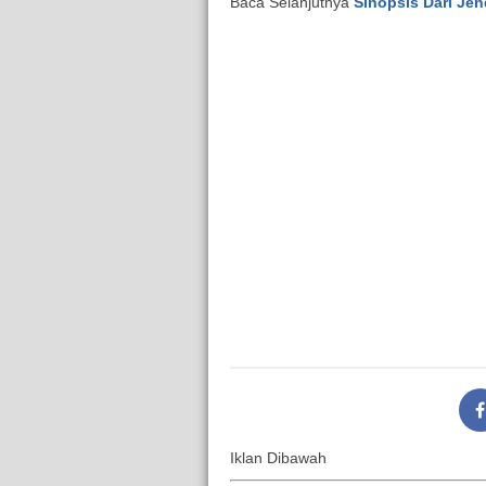
Baca Selanjutnya
Sinopsis Dari Jen
Iklan Dibawah