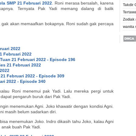
ela SMP 21 Februari 2022
. Roni merasa bersalah, karena
Takdir 
kapnya. Ternyata Pak Yadi memang dalang di balik
Tertawa
Zodiak
a gak akan memaafkan bokapnya. Roni sudah gak percaya
wanita
ruari 2022
1 Februari 2022
Tuan 21 Februari 2022 - Episode 196
ies 21 Februari 2022
 2022
21 Februari 2022 - Episode 309
ari 2022 - Episode 340
kalau Roni menemui pak Yadi. Lalu mereka pergi untuk
 dapat pengaruh buruk dari Pak Yadi.
ingin menemukan Agni. Joko khawatir dengan kondisi Agni.
gni masih belum sadarkan diri.
a bisa menemukan Joko. Indro dikasih tahu Joko, kalau Agni
 anak buah Pak Yadi.