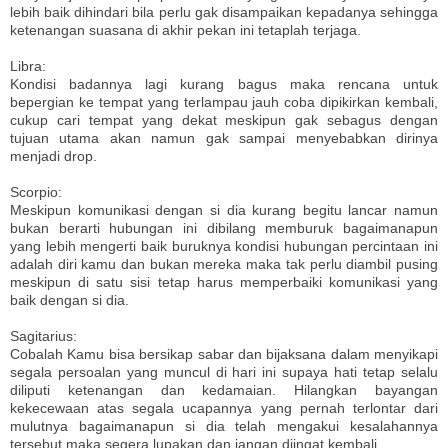
lebih baik dihindari bila perlu gak disampaikan kepadanya sehingga
ketenangan suasana di akhir pekan ini tetaplah terjaga.
Libra:
Kondisi badannya lagi kurang bagus maka rencana untuk
bepergian ke tempat yang terlampau jauh coba dipikirkan kembali,
cukup cari tempat yang dekat meskipun gak sebagus dengan
tujuan utama akan namun gak sampai menyebabkan dirinya
menjadi drop.
Scorpio:
Meskipun komunikasi dengan si dia kurang begitu lancar namun
bukan berarti hubungan ini dibilang memburuk bagaimanapun
yang lebih mengerti baik buruknya kondisi hubungan percintaan ini
adalah diri kamu dan bukan mereka maka tak perlu diambil pusing
meskipun di satu sisi tetap harus memperbaiki komunikasi yang
baik dengan si dia.
Sagitarius:
Cobalah Kamu bisa bersikap sabar dan bijaksana dalam menyikapi
segala persoalan yang muncul di hari ini supaya hati tetap selalu
diliputi ketenangan dan kedamaian. Hilangkan bayangan
kekecewaan atas segala ucapannya yang pernah terlontar dari
mulutnya bagaimanapun si dia telah mengakui kesalahannya
tersebut maka segera lupakan dan jangan diingat kembali.