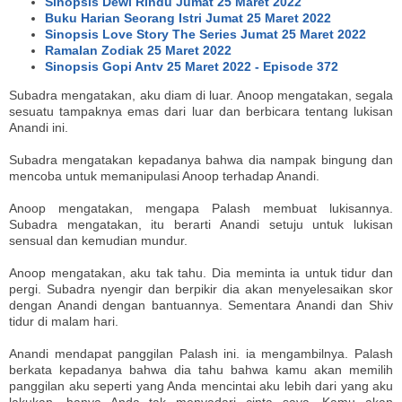
Sinopsis Dewi Rindu Jumat 25 Maret 2022
Buku Harian Seorang Istri Jumat 25 Maret 2022
Sinopsis Love Story The Series Jumat 25 Maret 2022
Ramalan Zodiak 25 Maret 2022
Sinopsis Gopi Antv 25 Maret 2022 - Episode 372
Subadra mengatakan, aku diam di luar. Anoop mengatakan, segala
sesuatu tampaknya emas dari luar dan berbicara tentang lukisan
Anandi ini.
Subadra mengatakan kepadanya bahwa dia nampak bingung dan
mencoba untuk memanipulasi Anoop terhadap Anandi.
Anoop mengatakan, mengapa Palash membuat lukisannya.
Subadra mengatakan, itu berarti Anandi setuju untuk lukisan
sensual dan kemudian mundur.
Anoop mengatakan, aku tak tahu. Dia meminta ia untuk tidur dan
pergi. Subadra nyengir dan berpikir dia akan menyelesaikan skor
dengan Anandi dengan bantuannya. Sementara Anandi dan Shiv
tidur di malam hari.
Anandi mendapat panggilan Palash ini. ia mengambilnya. Palash
berkata kepadanya bahwa dia tahu bahwa kamu akan memilih
panggilan aku seperti yang Anda mencintai aku lebih dari yang aku
lakukan, hanya Anda tak menyadari cinta saya. Kamu akan