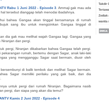
Takdir 
NTV Rabu 1 Juni 2022 - Episode 3
. Ammaji gak mau ada
Tertawa
, hal tersebut dianggap telah menodai ibadahnya.
Zodiak
ahui bahwa Gangaa akan tinggal bersamanya di rumah
wanita
bujuk sang ibu untuk mengizinkan Gangaa tinggal di
an dia gak mau melihat wajah Gangaa lagi. Gangaa yang
 Niranjan dan pergi.
tuk pergi, Niranjan dikabarkan bahwa Gangaa telah pergi.
pekarangan rumah, bertemu dengan Sagar, anak laki-laki
ngaa yang mengganggu Sagar saat bermain, diusir oleh
 bersembunyi di balik tembok dan melihat Sagar bermain.
hwa Sagar memiliki perilaku yang gak baik, dan dia
i.
nnya untuk pergi dari rumah Niranjan. Bagaimana nasib
n pergi, dan siapa yang akan dia temui?
ANTV Kamis 2 Juni 2022 - Episode 4