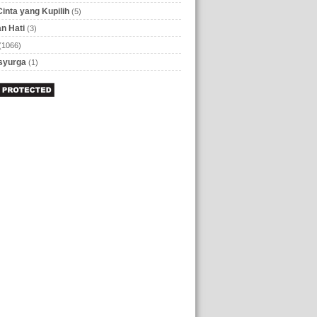
Cinta yang Kupilih
(5)
n Hati
(3)
(1066)
 syurga
(1)