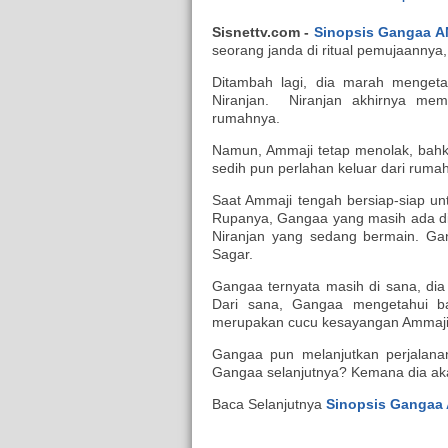
Sisnettv.com -
Sinopsis Gangaa A
seorang janda di ritual pemujaannya
Ditambah lagi, dia marah menget
Niranjan. Niranjan akhirnya mem
rumahnya.
Namun, Ammaji tetap menolak, bahk
sedih pun perlahan keluar dari rumah
Saat Ammaji tengah bersiap-siap un
Rupanya, Gangaa yang masih ada di 
Niranjan yang sedang bermain. Ga
Sagar.
Gangaa ternyata masih di sana, dia
Dari sana, Gangaa mengetahui ba
merupakan cucu kesayangan Ammaj
Gangaa pun melanjutkan perjalana
Gangaa selanjutnya? Kemana dia aka
Baca Selanjutnya
Sinopsis Gangaa 