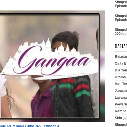
Sinopsi
Episod
Sinopsi
Episod
Sinopsi
2024, e
DAFTAR
Bidada
Cinta B
Dia Yan
Drama S
Hati Te
Jangan 
Layang
Pewaris
Rampas
Shio
(8)
Sinopsi
gaa ANTV Rabu 1 Juni 2022 - Episode 3