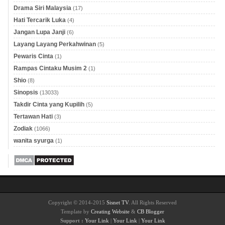
Drama Siri Malaysia
(17)
Hati Tercarik Luka
(4)
Jangan Lupa Janji
(6)
Layang Layang Perkahwinan
(5)
Pewaris Cinta
(1)
Rampas Cintaku Musim 2
(1)
Shio
(8)
Sinopsis
(13033)
Takdir Cinta yang Kupilih
(5)
Tertawan Hati
(3)
Zodiak
(1066)
wanita syurga
(1)
Copyright © 2014-2015
Sisnet TV
. All Rights Reserved
Template by
Creating Website
&
CB Blogger
Support :
Your Link
|
Your Link
|
Your Link