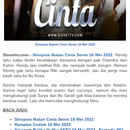
Sinopsis Ikatan Cinta Senin 16 Mei 2022
Sisnettv.com -
Sinopsis Ikatan Cinta Senin 16 Mei 2022
. Rendy
tahu kalau Andin kecelakaan bersama dengan pak Chandra dan
Katrin. Rendy lalu melihat Riki, dia nampak sedih banget. Namun
Rendy gak tahu kenapa Riki sangat bersedih, lalu dia pergi mau
kasih tahu ke Bu Rosa.
Karina nampak berdoa, dia mendoakan suaminya dan Keisha.
Karina ingin tahu kondisi suami dan cucunya, namun dia mau
menghubungi pak Surya dan Bu Sarah gak bisa karena hp mereka
berdua rusak. Lalu dia mencoba menghubungi Nino.
BACA JUGA:
Sinopsis Ikatan Cinta Senin 16 Mei 2022
Ramalan Zodiak 16 Mei 2022
Sinopsis Balika Vadhu ANTV 16 Mei 2022 - Episode 393