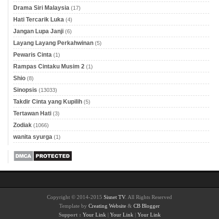
Drama Siri Malaysia
(17)
Hati Tercarik Luka
(4)
Jangan Lupa Janji
(6)
Layang Layang Perkahwinan
(5)
Pewaris Cinta
(1)
Rampas Cintaku Musim 2
(1)
Shio
(8)
Sinopsis
(13033)
Takdir Cinta yang Kupilih
(5)
Tertawan Hati
(3)
Zodiak
(1066)
wanita syurga
(1)
Copyright © 2014-2015
Sisnet TV
. All Rights Reserved
Template by
Creating Website
&
CB Blogger
Support :
Your Link
|
Your Link
|
Your Link