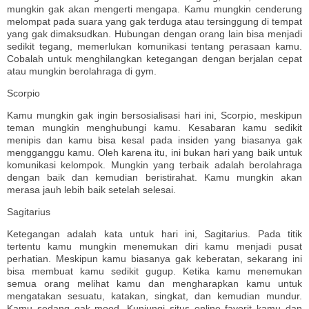
mungkin gak akan mengerti mengapa. Kamu mungkin cenderung
melompat pada suara yang gak terduga atau tersinggung di tempat
yang gak dimaksudkan. Hubungan dengan orang lain bisa menjadi
sedikit tegang, memerlukan komunikasi tentang perasaan kamu.
Cobalah untuk menghilangkan ketegangan dengan berjalan cepat
atau mungkin berolahraga di gym.
Scorpio
Kamu mungkin gak ingin bersosialisasi hari ini, Scorpio, meskipun
teman mungkin menghubungi kamu. Kesabaran kamu sedikit
menipis dan kamu bisa kesal pada insiden yang biasanya gak
mengganggu kamu. Oleh karena itu, ini bukan hari yang baik untuk
komunikasi kelompok. Mungkin yang terbaik adalah berolahraga
dengan baik dan kemudian beristirahat. Kamu mungkin akan
merasa jauh lebih baik setelah selesai.
Sagitarius
Ketegangan adalah kata untuk hari ini, Sagitarius. Pada titik
tertentu kamu mungkin menemukan diri kamu menjadi pusat
perhatian. Meskipun kamu biasanya gak keberatan, sekarang ini
bisa membuat kamu sedikit gugup. Ketika kamu menemukan
semua orang melihat kamu dan mengharapkan kamu untuk
mengatakan sesuatu, katakan, singkat, dan kemudian mundur.
Kamu sedang gak mood. Kunjungi situs online favorit kamu dan