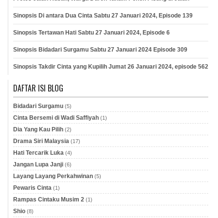
Sinopsis Di antara Dua Cinta Sabtu 27 Januari 2024, Episode 139
Sinopsis Tertawan Hati Sabtu 27 Januari 2024, Episode 6
Sinopsis Bidadari Surgamu Sabtu 27 Januari 2024 Episode 309
Sinopsis Takdir Cinta yang Kupilih Jumat 26 Januari 2024, episode 562
DAFTAR ISI BLOG
Bidadari Surgamu
(5)
Cinta Bersemi di Wadi Saffiyah
(1)
Dia Yang Kau Pilih
(2)
Drama Siri Malaysia
(17)
Hati Tercarik Luka
(4)
Jangan Lupa Janji
(6)
Layang Layang Perkahwinan
(5)
Pewaris Cinta
(1)
Rampas Cintaku Musim 2
(1)
Shio
(8)