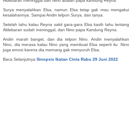
Aldebaran meninggal dan Nino adalah papa kandung Reyna.
Surya menyalahkan Elsa, namun Elsa tetap gak mau mengakui
kesalahannya. Sampai Andin telpon Surya, dan tanya.
Setelah tahu kalau Reyna sakit gara-gara Elsa kasih tahu tentang
Aldebaran sudah meninggal, dan Nino papa Kandung Reyna.
Andin marah banget, dan dia telpon Nino. Andin menyalahkan
Nino, dia merasa kalau Nino yang membuat Elsa seperti itu. Nino
juga emosi karena dia memang gak menyuruh Elsa.
Baca Selanjutnya
Sinopsis Ikatan Cinta Rabu 29 Juni 2022
.