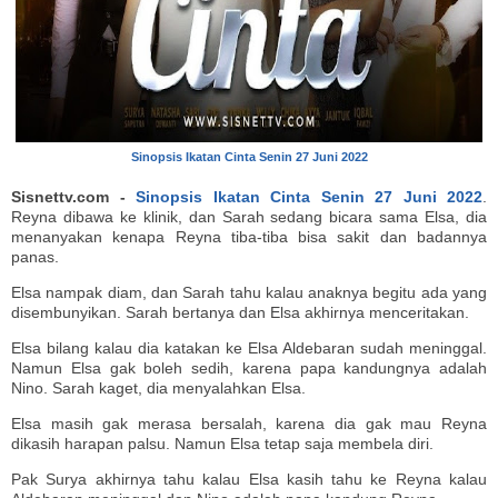
Sinopsis Ikatan Cinta Senin 27 Juni 2022
Sisnettv.com -
Sinopsis Ikatan Cinta Senin 27 Juni 2022
.
Reyna dibawa ke klinik, dan Sarah sedang bicara sama Elsa, dia
menanyakan kenapa Reyna tiba-tiba bisa sakit dan badannya
panas.
Elsa nampak diam, dan Sarah tahu kalau anaknya begitu ada yang
disembunyikan. Sarah bertanya dan Elsa akhirnya menceritakan.
Elsa bilang kalau dia katakan ke Elsa Aldebaran sudah meninggal.
Namun Elsa gak boleh sedih, karena papa kandungnya adalah
Nino. Sarah kaget, dia menyalahkan Elsa.
Elsa masih gak merasa bersalah, karena dia gak mau Reyna
dikasih harapan palsu. Namun Elsa tetap saja membela diri.
Pak Surya akhirnya tahu kalau Elsa kasih tahu ke Reyna kalau