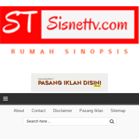
≡
About
Contact
Disclaimer
Pasang Iklan
Sitemap