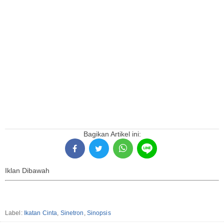
Bagikan Artikel ini:
Iklan Dibawah
Label:
Ikatan Cinta
,
Sinetron
,
Sinopsis