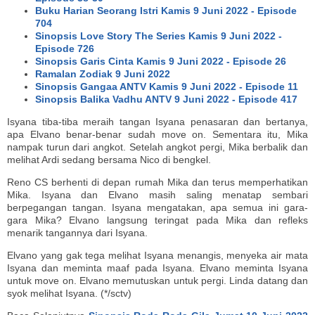
Buku Harian Seorang Istri Kamis 9 Juni 2022 - Episode
704
Sinopsis Love Story The Series Kamis 9 Juni 2022 -
Episode 726
Sinopsis Garis Cinta Kamis 9 Juni 2022 - Episode 26
Ramalan Zodiak 9 Juni 2022
Sinopsis Gangaa ANTV Kamis 9 Juni 2022 - Episode 11
Sinopsis Balika Vadhu ANTV 9 Juni 2022 - Episode 417
Isyana tiba-tiba meraih tangan Isyana penasaran dan bertanya,
apa Elvano benar-benar sudah move on. Sementara itu, Mika
nampak turun dari angkot. Setelah angkot pergi, Mika berbalik dan
melihat Ardi sedang bersama Nico di bengkel.
Reno CS berhenti di depan rumah Mika dan terus memperhatikan
Mika. Isyana dan Elvano masih saling menatap sembari
berpegangan tangan. Isyana mengatakan, apa semua ini gara-
gara Mika? Elvano langsung teringat pada Mika dan refleks
menarik tangannya dari Isyana.
Elvano yang gak tega melihat Isyana menangis, menyeka air mata
Isyana dan meminta maaf pada Isyana. Elvano meminta Isyana
untuk move on. Elvano memutuskan untuk pergi. Linda datang dan
syok melihat Isyana. (*/sctv)