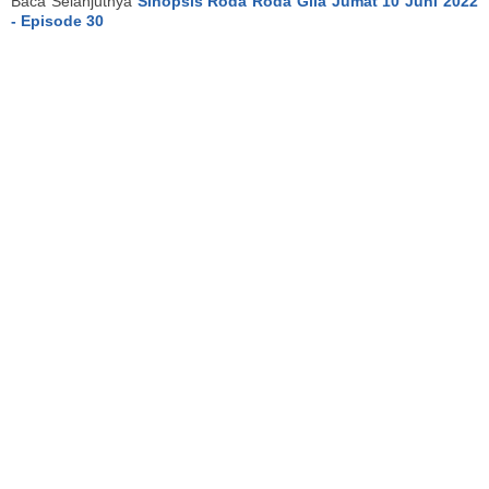
Baca Selanjutnya
Sinopsis Roda Roda Gila Jumat 10 Juni 2022
- Episode 30