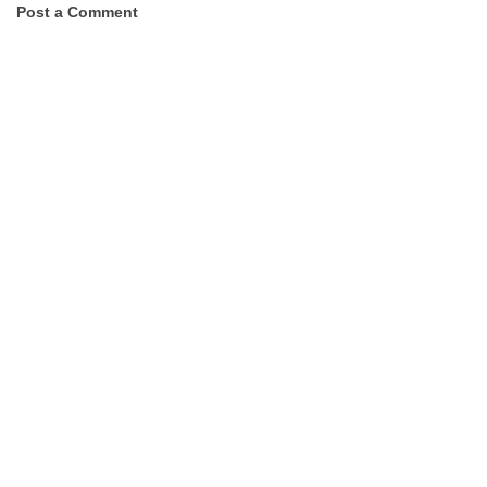
Post a Comment