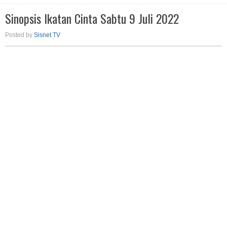
Sinopsis Ikatan Cinta Sabtu 9 Juli 2022
Posted by
Sisnet TV