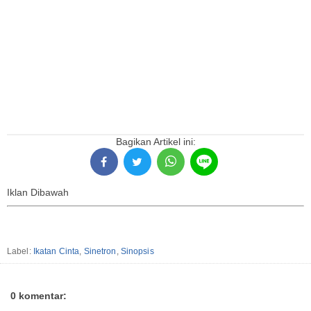
Bagikan Artikel ini:
Iklan Dibawah
Label:
Ikatan Cinta
,
Sinetron
,
Sinopsis
0 komentar: