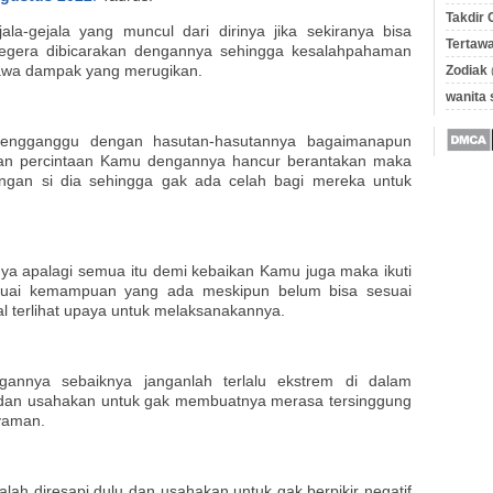
Takdir 
la-gejala yang muncul dari dirinya jika sekiranya bisa
Tertawa
gera dibicarakan dengannya sehingga kesalahpahaman
awa dampak yang merugikan.
Zodiak
wanita
engganggu dengan hasutan-hasutannya bagaimanapun
ngan percintaan Kamu dengannya hancur berantakan maka
dengan si dia sehingga gak ada celah bagi mereka untuk
a apalagi semua itu demi kebaikan Kamu juga maka ikuti
esuai kemampuan yang ada meskipun belum bisa sesuai
l terlihat upaya untuk melaksanakannya.
annya sebaiknya janganlah terlalu ekstrem di dalam
k dan usahakan untuk gak membuatnya merasa tersinggung
nyaman.
ah diresapi dulu dan usahakan untuk gak berpikir negatif