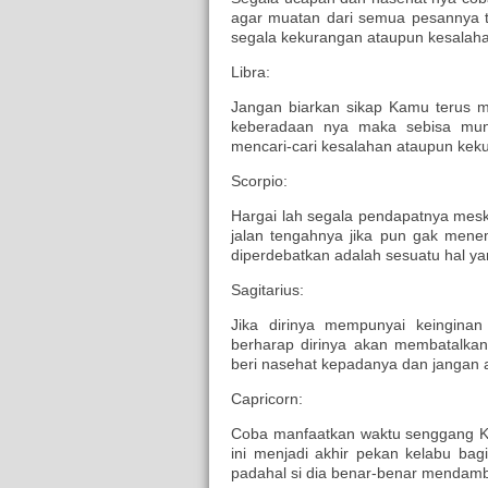
agar muatan dari semua pesannya t
segala kekurangan ataupun kesalah
Libra:
Jangan biarkan sikap Kamu terus me
keberadaan nya maka sebisa mun
mencari-cari kesalahan ataupun keku
Scorpio:
Hargai lah segala pendapatnya mesk
jalan tengahnya jika pun gak men
diperdebatkan adalah sesuatu hal yan
Sagitarius:
Jika dirinya mempunyai keinginan
berharap dirinya akan membatalkan
beri nasehat kepadanya dan jangan a
Capricorn:
Coba manfaatkan waktu senggang Kam
ini menjadi akhir pekan kelabu bagi
padahal si dia benar-benar mendamba