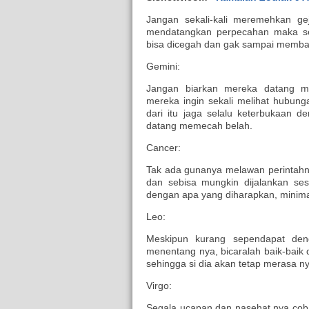
Jangan sekali-kali meremehkan geja
mendatangkan perpecahan maka se
bisa dicegah dan gak sampai memb
Gemini:
Jangan biarkan mereka datang m
mereka ingin sekali melihat hubu
dari itu jaga selalu keterbukaan 
datang memecah belah.
Cancer:
Tak ada gunanya melawan perintahny
dan sebisa mungkin dijalankan s
dengan apa yang diharapkan, minima
Leo:
Meskipun kurang sependapat deng
menentang nya, bicaralah baik-bai
sehingga si dia akan tetap merasa 
Virgo:
Segala ucapan dan nasehat nya cobal