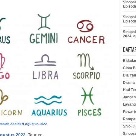
Sinopsi
Episod
Sinopsi
Episod
Sinopsi
2024, e
DAFTAR
Bidada
Cinta B
Dia Yan
Drama S
Hati Te
Jangan 
Layang
Pewaris
Rampas
malan Zodiak 9 Agustus 2022
Shio
(8)
Sinopsi
Agustus 2022
.
Taurus: