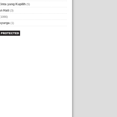
Cinta yang Kupilih
(5)
n Hati
(3)
(1066)
 syurga
(1)