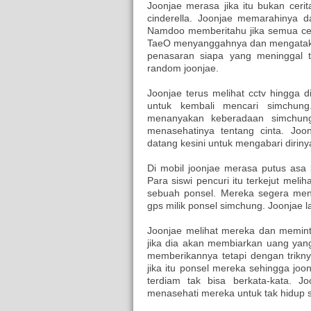
Joonjae merasa jika itu bukan ceri
cinderella. Joonjae memarahinya 
Namdoo memberitahu jika semua cer
TaeO menyanggahnya dan mengatakan 
penasaran siapa yang meninggal t
random joonjae.
Joonjae terus melihat cctv hingga d
untuk kembali mencari simchun
menanyakan keberadaan simchung
menasehatinya tentang cinta. Joo
datang kesini untuk mengabari diriny
Di mobil joonjae merasa putus asa 
Para siswi pencuri itu terkejut mel
sebuah ponsel. Mereka segera menya
gps milik ponsel simchung. Joonjae l
Joonjae melihat mereka dan memint
jika dia akan membiarkan uang yang 
memberikannya tetapi dengan trikn
jika itu ponsel mereka sehingga jo
terdiam tak bisa berkata-kata. J
menasehati mereka untuk tak hidup se