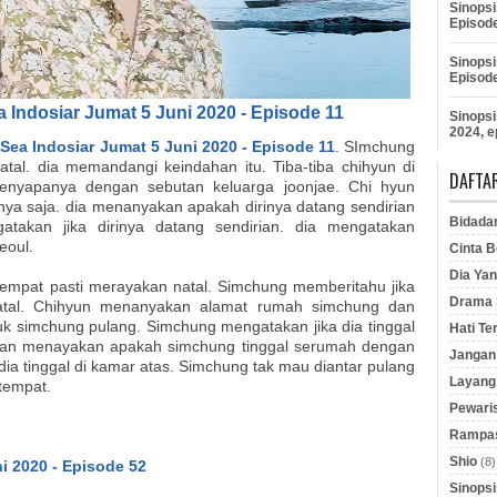
Sinopsi
Episod
Sinopsi
Episod
 Indosiar Jumat 5 Juni 2020 - Episode 11
Sinopsi
2024, e
Sea Indosiar Jumat 5 Juni 2020 - Episode 11
. SImchung
tal. dia memandangi keindahan itu. Tiba-tiba chihyun di
DAFTAR
enyapanya dengan sebutan keluarga joonjae. Chi hyun
a saja. dia menanyakan apakah dirinya datang sendirian
Bidada
takan jika dirinya datang sendirian. dia mengatakan
eoul.
Cinta B
Dia Yan
tempat pasti merayakan natal. Simchung memberitahu jika
Drama S
natal. Chihyun menanyakan alamat rumah simchung dan
simchung pulang. Simchung mengatakan jika dia tinggal
Hati Te
t dan menayakan apakah simchung tinggal serumah dengan
Jangan 
dia tinggal di kamar atas. Simchung tak mau diantar pulang
Layang
 tempat.
Pewaris
Rampas
Shio
(8)
i 2020 - Episode 52
Sinopsi