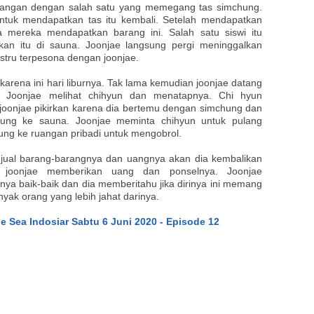
 tangan dengan salah satu yang memegang tas simchung.
untuk mendapatkan tas itu kembali. Setelah mendapatkan
mereka mendapatkan barang ini. Salah satu siswi itu
kan itu di sauna. Joonjae langsung pergi meninggalkan
stru terpesona dengan joonjae.
rena ini hari liburnya. Tak lama kemudian joonjae datang
 Joonjae melihat chihyun dan menatapnya. Chi hyun
ng joonjae pikirkan karena dia bertemu dengan simchung dan
hung ke sauna. Joonjae meminta chihyun untuk pulang
ng ke ruangan pribadi untuk mengobrol.
jual barang-barangnya dan uangnya akan dia kembalikan
at joonjae memberikan uang dan ponselnya. Joonjae
ya baik-baik dan dia memberitahu jika dirinya ini memang
nyak orang yang lebih jahat darinya.
e Sea Indosiar Sabtu 6 Juni 2020 - Episode 12