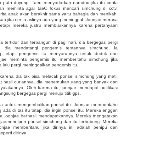
ta putri duyung. Taeo menyadarkan namdoo jika itu cerita
dan meminta agar taeO fokus mencari simchung di cctv.
ita anak akan berakhir sama yaitu bahagia dan menikah.
jika cerita aslinya ada yang meninggal. Joonjae merasa
etapi mereka justru membiarkannya karena pertanyaan
ia tertidur dan terbangun di pagi hari. dia bergegas pergi
g. dia mendatangi pengemis temannya simchung. Ia
 tetapi pengemis itu menyuruhnya untuk duduk dan
njae meminta pengemis itu memberitahu simchung jika
a lalu pergi meninggalkan pengemis itu.
karena dia tak bisa melacak ponsel simchung yang mati.
ihat hasil curiannya. dia menemukan uang yang banyak dan
lakannya. Oleh karena itu, joonjae mendapat notifikasi
angsung bergegas pergi menuju titik gps.
a untuk mengembalikan ponsel itu. Joonjae memberitahu
ada di tas itu tetapi dia ingin ponsel itu. Mereka enggan
ya joonjae berhasil mendapatkannya. Mereka mengatakan
onjaemenelpon ponsel simchung dan itu terhubung. Mereka
oonjae memberitahu jika dirinya ini adalah penipu dan
perti dirinya.