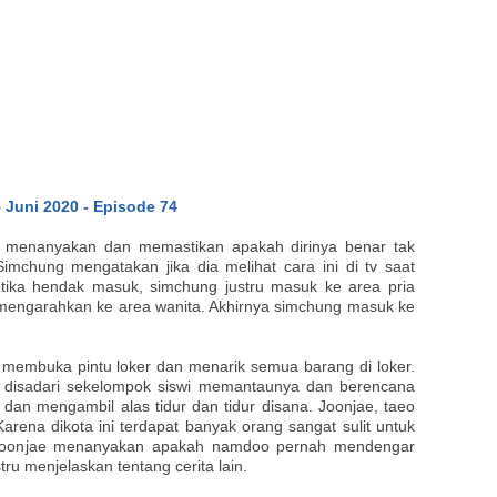
 Juni 2020 - Episode 74
 menanyakan dan memastikan apakah dirinya benar tak
imchung mengatakan jika dia melihat cara ini di tv saat
tika hendak masuk, simchung justru masuk ke area pria
mengarahkan ke area wanita. Akhirnya simchung masuk ke
 membuka pintu loker dan menarik semua barang di loker.
 disadari sekelompok siswi memantaunya dan berencana
an mengambil alas tidur dan tidur disana. Joonjae, taeo
rena dikota ini terdapat banyak orang sangat sulit untuk
 Joonjae menanyakan apakah namdoo pernah mendengar
ru menjelaskan tentang cerita lain.