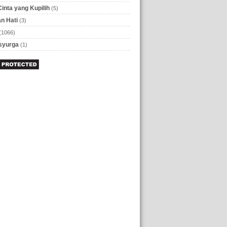
Cinta yang Kupilih
(5)
n Hati
(3)
(1066)
 syurga
(1)