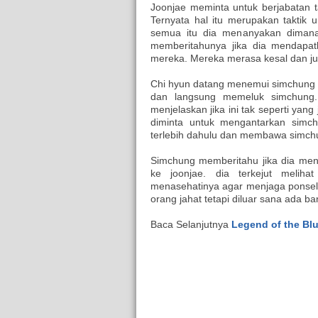
Joonjae meminta untuk berjabatan
Ternyata hal itu merupakan taktik 
semua itu dia menanyakan dimana 
memberitahunya jika dia mendapat
mereka. Mereka merasa kesal dan ju
Chi hyun datang menemui simchung ka
dan langsung memeluk simchung.
menjelaskan jika ini tak seperti ya
diminta untuk mengantarkan simc
terlebih dahulu dan membawa simchu
Simchung memberitahu jika dia men
ke joonjae. dia terkejut melih
menasehatinya agar menjaga ponseln
orang jahat tetapi diluar sana ada ba
Baca Selanjutnya
Legend of the Blu