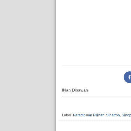
Iklan Dibawah
Label:
Perempuan Pilihan
,
Sinetron
,
Sinop