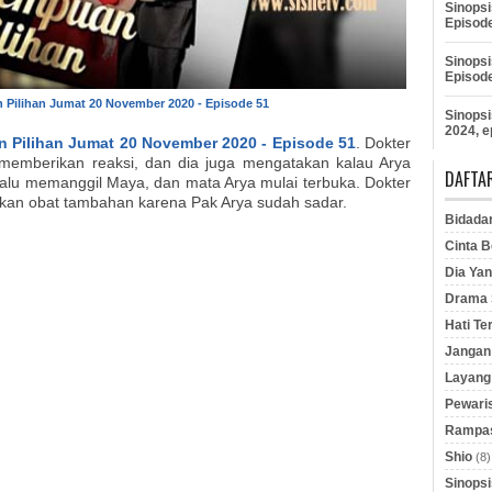
Sinopsi
Episod
Sinopsi
Episod
 Pilihan Jumat 20 November 2020 - Episode 51
Sinopsi
2024, e
 Pilihan Jumat 20 November 2020 - Episode 51
. Dokter
memberikan reaksi, dan dia juga mengatakan kalau Arya
DAFTAR
a lalu memanggil Maya, dan mata Arya mulai terbuka. Dokter
kan obat tambahan karena Pak Arya sudah sadar.
Bidada
Cinta B
Dia Yan
Drama S
Hati Te
Jangan 
Layang
Pewaris
Rampas
Shio
(8)
Sinopsi