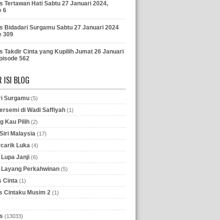
s Tertawan Hati Sabtu 27 Januari 2024,
e 6
s Bidadari Surgamu Sabtu 27 Januari 2024
e 309
s Takdir Cinta yang Kupilih Jumat 26 Januari
pisode 562
 ISI BLOG
ri Surgamu
(5)
ersemi di Wadi Saffiyah
(1)
g Kau Pilih
(2)
iri Malaysia
(17)
rcarik Luka
(4)
Lupa Janji
(6)
 Layang Perkahwinan
(5)
 Cinta
(1)
 Cintaku Musim 2
(1)
s
(13033)