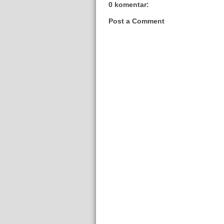
0 komentar:
Post a Comment