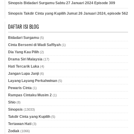
Sinopsis Bidadari Surgamu Sabtu 27 Januari 2024 Episode 309
Sinopsis Takdir Cinta yang Kupilih Jumat 26 Januari 2024, episode 562
DAFTAR ISI BLOG
Bidadari Surgamu
(5)
Cinta Bersemi di Wadi Saffiyah
(1)
Dia Yang Kau Pilih
(2)
Drama Siri Malaysia
(17)
Hati Tercarik Luka
(4)
Jangan Lupa Janji
(6)
Layang Layang Perkahwinan
(5)
Pewaris Cinta
(1)
Rampas Cintaku Musim 2
(1)
Shio
(8)
Sinopsis
(13033)
Takdir Cinta yang Kupilih
(5)
Tertawan Hati
(3)
Zodiak
(1066)