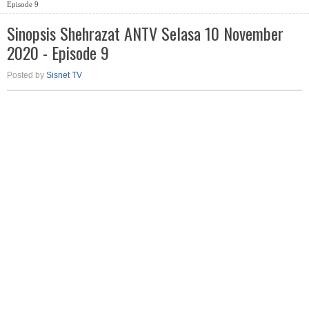
Episode 9
Sinopsis Shehrazat ANTV Selasa 10 November
2020 - Episode 9
Posted by
Sisnet TV