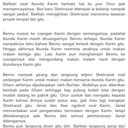
Bahkan saat Ibunda Karim berkata hal itu pun Onur gak
mempercayainya. Bos baru Shehrazat ditempat ia bekerja nampak
sangat peduli. Bahkan mengijinkan Shehrazat menerima tawaran
proyek tempat lain gitu.
Bennu masuk ke ruangan Karim dengan semangatnya, padahal
ibunda Karim masih diruangannya. Bennu terkejut, Ibunda Karim
nampaknya tahu bahwa Bennu sangat tertarik dengan Karim gitu.
Hingga akhirnya Ibunda Karim meminta anaknya untuk makan
malam bertiga gitu. Lalu Karim pun menghampiri Bennu ke
ruangannya dan mengundang makan malam nanti dengan
ibundanya Karim gitu.
Bennu nampak girang dan langsung telpon Shehrazat soal
undangan Karim untuk makan malam bersama ibunda Karim gitu.
Ghani akhirnya dipekerjakan oleh Burhan, Mobilnya pun diberikan
kembali pada Ghani sehingga tiap pulang kuliah bisa dengan
mudah datang ke pabrik gitu. Onur suntuk dan mengaku kepada
Karim bahwa dirinya sudah putus asa, gak mau lagi mengejar
Shehrazat gitu. Jenet dan Aise ngobrol soal Karim, Janet
menceritakan soal pengamalan bermalam dengan Karim, tetapi
dibelakangnya ada Bennu dan semua pembicaraan Janet
didengarnya.
Bennu pun langsung down gitu deh. Bahkan langsung pergi dari