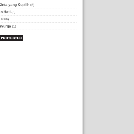
Cinta yang Kupilih
(5)
n Hati
(3)
(1066)
 syurga
(1)