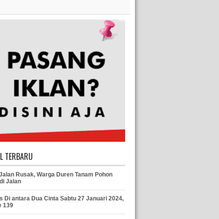
EL TERBARU
 Jalan Rusak, Warga Duren Tanam Pohon
di Jalan
s Di antara Dua Cinta Sabtu 27 Januari 2024,
e 139