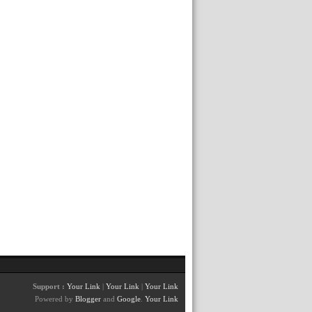
Support :
Your Link
|
Your Link
|
Your Link
Powered by
Blogger
and
Google
.
Your Link