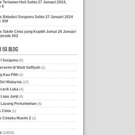
s Tertawan Hati Sabtu 27 Januari 2024,
e 6
s Bidadari Surgamu Sabtu 27 Januari 2024
e 309
s Takdir Cinta yang Kupilih Jumat 26 Januari
pisode 562
 ISI BLOG
ri Surgamu
(5)
ersemi di Wadi Saffiyah
(1)
g Kau Pilih
(2)
iri Malaysia
(17)
rcarik Luka
(4)
Lupa Janji
(6)
 Layang Perkahwinan
(5)
 Cinta
(1)
 Cintaku Musim 2
(1)
s
(13033)