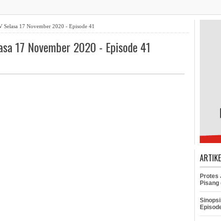
V Selasa 17 November 2020 - Episode 41
asa 17 November 2020 - Episode 41
ARTIK
Protes
Pisang 
Sinopsi
Episod