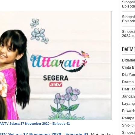
Sinopsi
Episod
Sinopsi
Episod
Sinopsi
2024, e
DAFTAR
Bidada
Cinta B
Dia Yan
Drama S
Hati Te
Jangan 
Layang
Pewaris
Rampas
 ANTV Selasa 17 November 2020 - Episode 41
Shio
(8)
Sinopsi
NTV Selasa 17 November 2020 - Episode 41
, Meethi dan