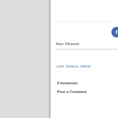
Iklan Dibawah
Label:
Sinopsis
,
Uttaran
0 komentar:
Post a Comment