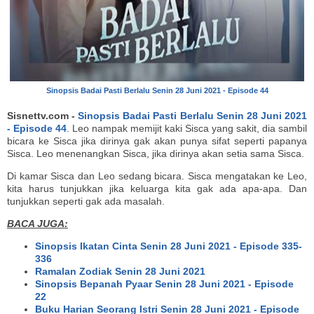
Sinopsis Badai Pasti Berlalu Senin 28 Juni 2021 - Episode 44
Sisnettv.com -
Sinopsis Badai Pasti Berlalu Senin 28 Juni 2021
- Episode 44
. Leo nampak memijit kaki Sisca yang sakit, dia sambil
bicara ke Sisca jika dirinya gak akan punya sifat seperti papanya
Sisca. Leo menenangkan Sisca, jika dirinya akan setia sama Sisca.
Di kamar Sisca dan Leo sedang bicara. Sisca mengatakan ke Leo,
kita harus tunjukkan jika keluarga kita gak ada apa-apa. Dan
tunjukkan seperti gak ada masalah.
BACA JUGA:
Sinopsis Ikatan Cinta Senin 28 Juni 2021 - Episode 335-
336
Ramalan Zodiak Senin 28 Juni 2021
Sinopsis Bepanah Pyaar Senin 28 Juni 2021 - Episode
22
Buku Harian Seorang Istri Senin 28 Juni 2021 - Episode