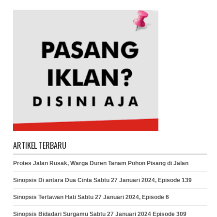
ARTIKEL TERBARU
Protes Jalan Rusak, Warga Duren Tanam Pohon Pisang di Jalan
Sinopsis Di antara Dua Cinta Sabtu 27 Januari 2024, Episode 139
Sinopsis Tertawan Hati Sabtu 27 Januari 2024, Episode 6
Sinopsis Bidadari Surgamu Sabtu 27 Januari 2024 Episode 309