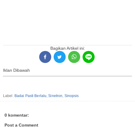
Bagikan Artikel ini:
Iklan Dibawah
Label:
Badai Pasti Berlalu
,
Sinetron
,
Sinopsis
0 komentar:
Post a Comment