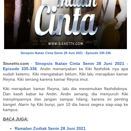
Sinopsis Ikatan Cinta Senin 28 Juni 2021 - Episode 335-336
Sisnettv.com
-
Sinopsis Ikatan Cinta Senin 28 Juni 2021 -
Episode 335-336
. Andin menanyakan ke Kiki flashdisk nya apa
sudah ketemu. Kiki mengatakan belum, Kiki lalu merapikan kamar
Reyna. Kiki senang karena kamar Reyna imut.
Kiki merapikan kamar Reyna, lalu dia menemukan flashdisknya.
Dan kasih kabar ke Andin. Andin senang, dia menyuruh Kiki
menyimpannya dan jangan sampai hilang, karena ini penting
banget. Alarm hp Kiki bunyi, jam 10 dia harus segera siap-siap ke
kampus.
BACA JUGA:
Ramalan Zodiak Senin 28 Juni 2021