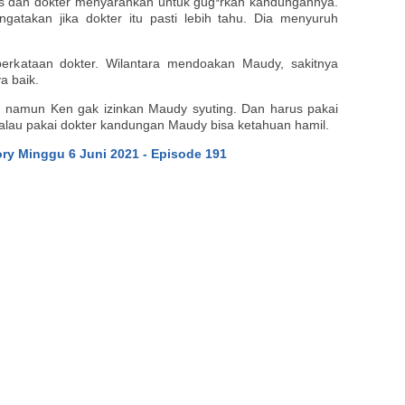
irus dan dokter menyarankan untuk gug*rkan kandungannya.
takan jika dokter itu pasti lebih tahu. Dia menyuruh
perkataan dokter. Wilantara mendoakan Maudy, sakitnya
a baik.
g, namun Ken gak izinkan Maudy syuting. Dan harus pakai
a kalau pakai dokter kandungan Maudy bisa ketahuan hamil.
ry Minggu 6 Juni 2021 - Episode 191