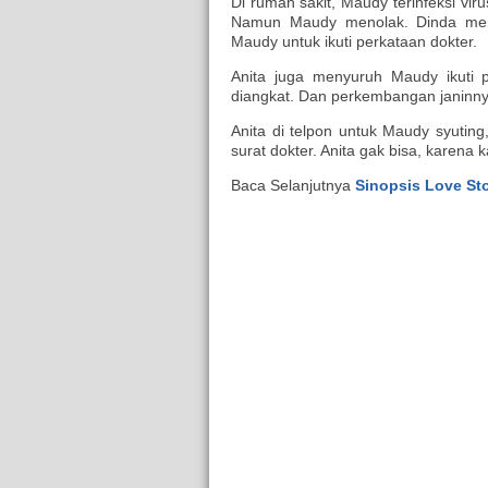
Di rumah sakit, Maudy terinfeksi v
Namun Maudy menolak. Dinda menga
Maudy untuk ikuti perkataan dokter.
Anita juga menyuruh Maudy ikuti 
diangkat. Dan perkembangan janinny
Anita di telpon untuk Maudy syutin
surat dokter. Anita gak bisa, karen
Baca Selanjutnya
Sinopsis Love Sto