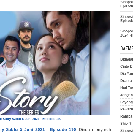
Sinopsi
Episod
Sinopsi
Episod
Sinopsi
2024, e
DAFTAR
Bidada
Cinta B
Dia Yan
Drama S
Hati Te
Jangan 
Layang
Pewaris
Rampas
e Story Sabtu 5 Juni 2021 - Episode 190
Shio
(8)
ry Sabtu 5 Juni 2021 - Episode 190
. Dinda menyuruh
Sinopsi