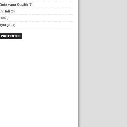
Cinta yang Kupilih
(5)
n Hati
(3)
(1066)
 syurga
(1)