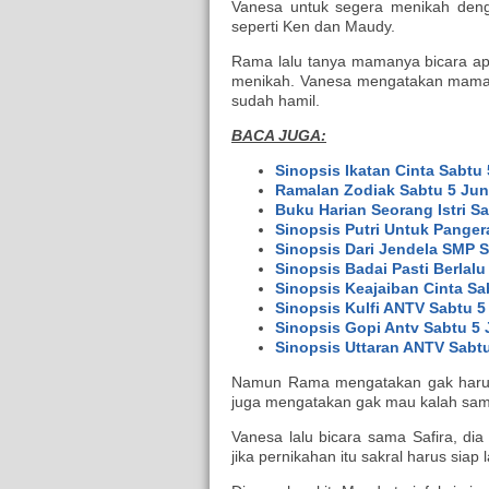
Vanesa untuk segera menikah den
seperti Ken dan Maudy.
Rama lalu tanya mamanya bicara ap
menikah. Vanesa mengatakan maman
sudah hamil.
BACA JUGA:
Sinopsis Ikatan Cinta Sabtu 
Ramalan Zodiak Sabtu 5 Jun
Buku Harian Seorang Istri Sa
Sinopsis Putri Untuk Panger
Sinopsis Dari Jendela SMP S
Sinopsis Badai Pasti Berlalu
Sinopsis Keajaiban Cinta Sa
Sinopsis Kulfi ANTV Sabtu 5
Sinopsis Gopi Antv Sabtu 5 
Sinopsis Uttaran ANTV Sabtu
Namun Rama mengatakan gak harus 
juga mengatakan gak mau kalah sa
Vanesa lalu bicara sama Safira, di
jika pernikahan itu sakral harus siap