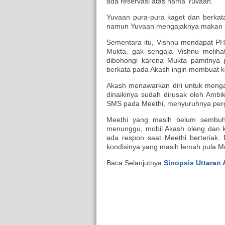
ada reservasi atas nama Yuvaan.
Yuvaan pura-pura kaget dan berka
namun Yuvaan mengajaknya makan
Sementara itu, Vishnu mendapat PHK
Mukta. gak sengaja Vishnu meli
dibohongi karena Mukta pamitnya 
berkata pada Akash ingin membuat k
Akash menawarkan diri untuk mengab
dinaikinya sudah dirusak oleh Amb
SMS pada Meethi, menyuruhnya perg
Meethi yang masih belum sembuh 
menunggu, mobil Akash oleng dan 
ada respon saat Meethi berteriak
kondisinya yang masih lemah pula 
Baca Selanjutnya
Sinopsis Uttaran