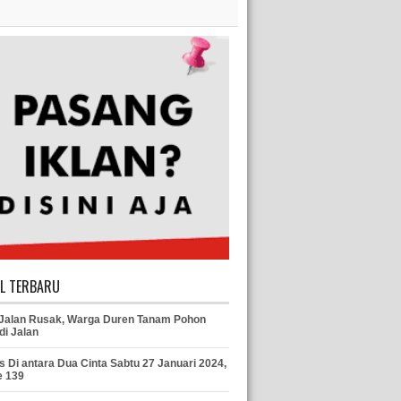
EL TERBARU
 Jalan Rusak, Warga Duren Tanam Pohon
di Jalan
s Di antara Dua Cinta Sabtu 27 Januari 2024,
e 139