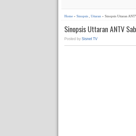
Home
»
Sinopsis
,
Uttaran
» Sinopsis Uttaran ANTV
Sinopsis Uttaran ANTV Sabt
Posted by
Sisnet TV