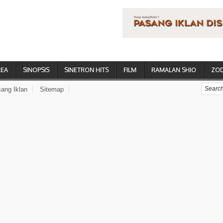
REA
SINOPSIS
SINETRON HITS
FILM
RAMALAN SHIO
ZOD
ang Iklan
Sitemap