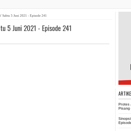
 Sabtu 5 Juni 2021 - Episode 241
u 5 Juni 2021 - Episode 241
ARTIK
Protes
Pisang 
Sinopsi
Episod