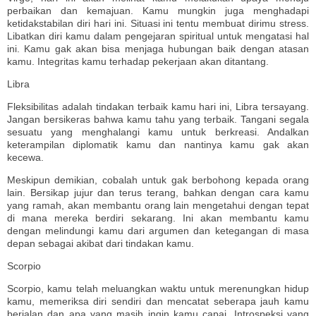
perbaikan dan kemajuan. Kamu mungkin juga menghadapi
ketidakstabilan diri hari ini. Situasi ini tentu membuat dirimu stress.
Libatkan diri kamu dalam pengejaran spiritual untuk mengatasi hal
ini. Kamu gak akan bisa menjaga hubungan baik dengan atasan
kamu. Integritas kamu terhadap pekerjaan akan ditantang.
Libra
Fleksibilitas adalah tindakan terbaik kamu hari ini, Libra tersayang.
Jangan bersikeras bahwa kamu tahu yang terbaik. Tangani segala
sesuatu yang menghalangi kamu untuk berkreasi. Andalkan
keterampilan diplomatik kamu dan nantinya kamu gak akan
kecewa.
Meskipun demikian, cobalah untuk gak berbohong kepada orang
lain. Bersikap jujur ​​dan terus terang, bahkan dengan cara kamu
yang ramah, akan membantu orang lain mengetahui dengan tepat
di mana mereka berdiri sekarang. Ini akan membantu kamu
dengan melindungi kamu dari argumen dan ketegangan di masa
depan sebagai akibat dari tindakan kamu.
Scorpio
Scorpio, kamu telah meluangkan waktu untuk merenungkan hidup
kamu, memeriksa diri sendiri dan mencatat seberapa jauh kamu
berjalan dan apa yang masih ingin kamu capai. Introspeksi yang