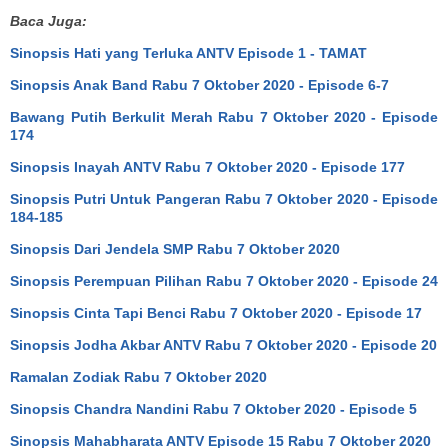
Baca Juga:
Sinopsis Hati yang Terluka ANTV Episode 1 - TAMAT
Sinopsis Anak Band Rabu 7 Oktober 2020 - Episode 6-7
Bawang Putih Berkulit Merah Rabu 7 Oktober 2020 - Episode
174
Sinopsis Inayah ANTV Rabu 7 Oktober 2020 - Episode 177
Sinopsis Putri Untuk Pangeran Rabu 7 Oktober 2020 - Episode
184-185
Sinopsis Dari Jendela SMP Rabu 7 Oktober 2020
Sinopsis Perempuan Pilihan Rabu 7 Oktober 2020 - Episode 24
Sinopsis Cinta Tapi Benci Rabu 7 Oktober 2020 - Episode 17
Sinopsis Jodha Akbar ANTV Rabu 7 Oktober 2020 - Episode 20
Ramalan Zodiak Rabu 7 Oktober 2020
Sinopsis Chandra Nandini Rabu 7 Oktober 2020 - Episode 5
Sinopsis Mahabharata ANTV Episode 15 Rabu 7 Oktober 2020