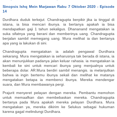
Sinopsis Ishq Mein Marjawan Rabu 7 Oktober 2020 - Episode
14
Durdhara duduk terkejut. Chandragupta berpikir jika ia tinggal di
istana, ia bisa mencari ibunya. ia bertanya apakah ia bisa
mendapatkan gaji 1 tahun sekaligus. Dhananand mengatakan ia
suka sifatnya yang berani dan memberinya uang. Chandragupta
berjalan sambil memegang uang. Mura melihat ia dan bertanya
apa yang ia lakukan di sini.
Chandragupta mengatakan ia adalah pengawal Durdhara
sekarang. Mura mengatakan ia seharusnya tak berada di istana, ia
akan menunjukkan padanya jalan keluar rahasia. ia mengatakan ia
kembali ke sini untuk mencari ibunya yang menjualnya untuk
beberapa dolar. AR.Mura berdiri sambil menangis. ia melanjutkan
bahwa ia ingin bertemu ibunya sekali dan melihat ke matanya
mengatakan betapa ia membenci ibunya. Mereka mendengar
suara, dan Mura membawanya pergi.
Prajurit menyeret pelayan dengan mereka. Pembantu memohon
untuk memaafkan dan membebaskan mereka. Chandragupta
bertanya pada Mura apakah mereka pelayan Durdhara. Mura
mengatakan ya, mereka dikirim ke Selukus sebagai hukuman
karena gagal melindungi Durdhara.