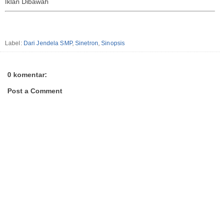
Iklan Dibawah
Label:
Dari Jendela SMP
,
Sinetron
,
Sinopsis
0 komentar:
Post a Comment