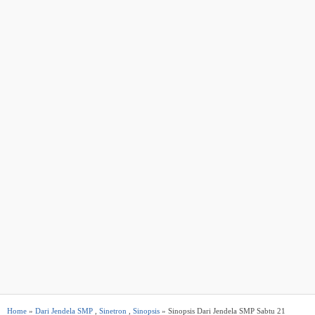
Home
»
Dari Jendela SMP
,
Sinetron
,
Sinopsis
» Sinopsis Dari Jendela SMP Sabtu 21