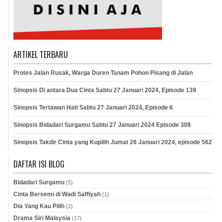
ARTIKEL TERBARU
Protes Jalan Rusak, Warga Duren Tanam Pohon Pisang di Jalan
Sinopsis Di antara Dua Cinta Sabtu 27 Januari 2024, Episode 139
Sinopsis Tertawan Hati Sabtu 27 Januari 2024, Episode 6
Sinopsis Bidadari Surgamu Sabtu 27 Januari 2024 Episode 309
Sinopsis Takdir Cinta yang Kupilih Jumat 26 Januari 2024, episode 562
DAFTAR ISI BLOG
Bidadari Surgamu
(5)
Cinta Bersemi di Wadi Saffiyah
(1)
Dia Yang Kau Pilih
(2)
Drama Siri Malaysia
(17)