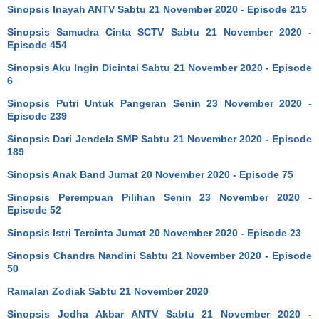
Sinopsis Inayah ANTV Sabtu 21 November 2020 - Episode 215
Sinopsis Samudra Cinta SCTV Sabtu 21 November 2020 -
Episode 454
Sinopsis Aku Ingin Dicintai Sabtu 21 November 2020 - Episode
6
Sinopsis Putri Untuk Pangeran Senin 23 November 2020 -
Episode 239
Sinopsis Dari Jendela SMP Sabtu 21 November 2020 - Episode
189
Sinopsis Anak Band Jumat 20 November 2020 - Episode 75
Sinopsis Perempuan Pilihan Senin 23 November 2020 -
Episode 52
Sinopsis Istri Tercinta Jumat 20 November 2020 - Episode 23
Sinopsis Chandra Nandini Sabtu 21 November 2020 - Episode
50
Ramalan Zodiak Sabtu 21 November 2020
Sinopsis Jodha Akbar ANTV Sabtu 21 November 2020 -