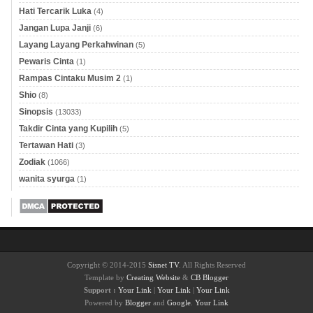
Hati Tercarik Luka
(4)
Jangan Lupa Janji
(6)
Layang Layang Perkahwinan
(5)
Pewaris Cinta
(1)
Rampas Cintaku Musim 2
(1)
Shio
(8)
Sinopsis
(13033)
Takdir Cinta yang Kupilih
(5)
Tertawan Hati
(3)
Zodiak
(1066)
wanita syurga
(1)
Copyright © 2014-2015
Sisnet TV
. All Rights Reserved
Template by
Creating Website
&
CB Blogger
Support :
Your Link
|
Your Link
|
Your Link
Powered by
Blogger
and
Google
.
Your Link