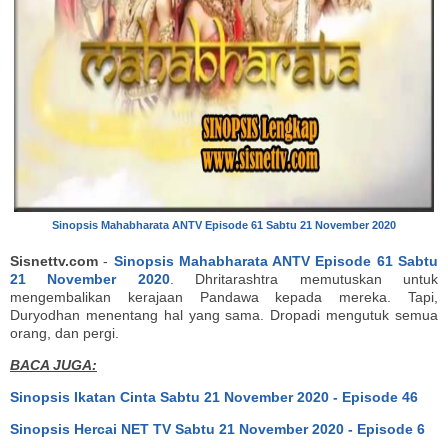
Sinopsis Mahabharata ANTV Episode 61 Sabtu 21 November 2020
Sisnettv.com
-
Sinopsis Mahabharata ANTV Episode 61 Sabtu
21 November 2020
. Dhritarashtra memutuskan untuk
mengembalikan kerajaan Pandawa kepada mereka. Tapi,
Duryodhan menentang hal yang sama. Dropadi mengutuk semua
orang, dan pergi.
BACA JUGA:
Sinopsis Ikatan Cinta Sabtu 21 November 2020 - Episode 46
Sinopsis Hercai NET TV Sabtu 21 November 2020 - Episode 6