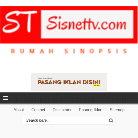
≡
About
Contact
Disclaimer
Pasang Iklan
Sitemap