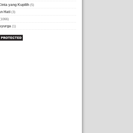
Cinta yang Kupilih
(5)
n Hati
(3)
(1066)
 syurga
(1)