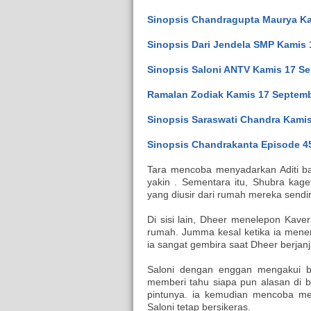
Sinopsis Chandragupta Maurya Ka
Sinopsis Dari Jendela SMP Kamis
Sinopsis Saloni ANTV Kamis 17 Se
Ramalan Zodiak Kamis 17 Septemb
Sinopsis Saraswati Chandra Kamis
Sinopsis Chandrakanta Episode 4
Tara mencoba menyadarkan Aditi bah
yakin . Sementara itu, Shubra kag
yang diusir dari rumah mereka sendir
Di sisi lain, Dheer menelepon Kave
rumah. Jumma kesal ketika ia mene
ia sangat gembira saat Dheer berjan
Saloni dengan enggan mengakui b
memberi tahu siapa pun alasan di 
pintunya. ia kemudian mencoba me
Saloni tetap bersikeras.