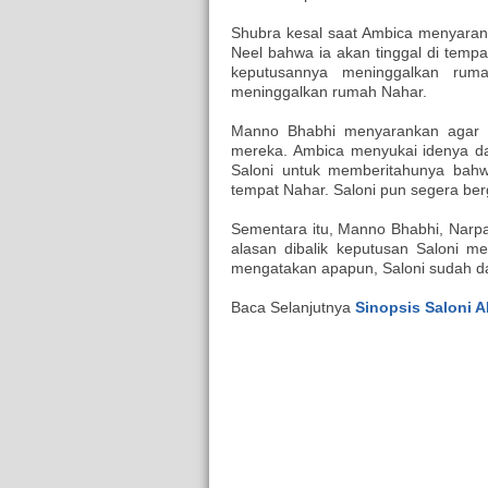
Shubra kesal saat Ambica menyarank
Neel bahwa ia akan tinggal di tempa
keputusannya meninggalkan ruma
meninggalkan rumah Nahar.
Manno Bhabhi menyarankan agar 
mereka. Ambica menyukai idenya d
Saloni untuk memberitahunya bah
tempat Nahar. Saloni pun segera be
Sementara itu, Manno Bhabhi, Nar
alasan dibalik keputusan Saloni m
mengatakan apapun, Saloni sudah d
Baca Selanjutnya
Sinopsis Saloni 