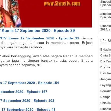
Sinopsi
Episod
Sinopsi
Episod
Sinopsi
2024, e
 Kamis 17 September 2020 - Episode 39
ANTV Kamis 17 September 2020 - Episode 39
. Semua
DAFTAR
 di tengah-tengah api saat ia membakar potret. Brijesh
nya karena begitu ceroboh.
Bidada
Cinta B
Saloni bertanggung jawab atas negara Nahar. ia memberi
rganya juga menyimpan banyak rahasia, seperti Shubra
Dia Yan
atri dengan sopirnya, dll.
Drama S
Hati Te
Jangan 
s 17 September 2020 - Episode 154
Layang
Pewaris
ptember 2020 - Episode 157
Rampas
17 September 2020 - Episode 103
Shio
(8)
Sinopsi
 17 September 2020 - Episode 43