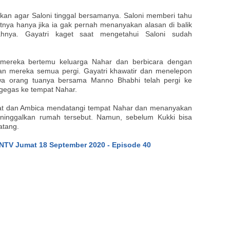
an agar Saloni tinggal bersamanya. Saloni memberi tahu
tnya hanya jika ia gak pernah menanyakan alasan di balik
hnya. Gayatri kaget saat mengetahui Saloni sudah
mereka bertemu keluarga Nahar dan berbicara dengan
an mereka semua pergi. Gayatri khawatir dan menelepon
wa orang tuanya bersama Manno Bhabhi telah pergi ke
rgegas ke tempat Nahar.
pat dan Ambica mendatangi tempat Nahar dan menanyakan
eninggalkan rumah tersebut. Namun, sebelum Kukki bisa
atang.
ANTV Jumat 18 September 2020 - Episode 40