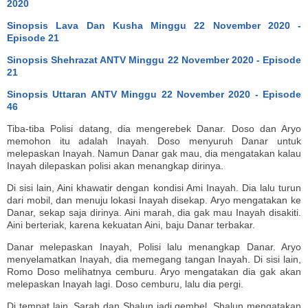
2020
Sinopsis Lava Dan Kusha Minggu 22 November 2020 -
Episode 21
Sinopsis Shehrazat ANTV Minggu 22 November 2020 - Episode
21
Sinopsis Uttaran ANTV Minggu 22 November 2020 - Episode
46
Tiba-tiba Polisi datang, dia mengerebek Danar. Doso dan Aryo
memohon itu adalah Inayah. Doso menyuruh Danar untuk
melepaskan Inayah. Namun Danar gak mau, dia mengatakan kalau
Inayah dilepaskan polisi akan menangkap dirinya.
Di sisi lain, Aini khawatir dengan kondisi Ami Inayah. Dia lalu turun
dari mobil, dan menuju lokasi Inayah disekap. Aryo mengatakan ke
Danar, sekap saja dirinya. Aini marah, dia gak mau Inayah disakiti.
Aini berteriak, karena kekuatan Aini, baju Danar terbakar.
Danar melepaskan Inayah, Polisi lalu menangkap Danar. Aryo
menyelamatkan Inayah, dia memegang tangan Inayah. Di sisi lain,
Romo Doso melihatnya cemburu. Aryo mengatakan dia gak akan
melepaskan Inayah lagi. Doso cemburu, lalu dia pergi.
Di tempat lain, Sarah dan Shalun jadi gembel, Shalun mengatakan