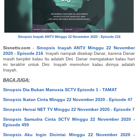
Sinopsis Inayah ANTV Minggu 22 November 2020 - Episode 216
Sisnettv.com
-
Sinopsis Inayah ANTV Minggu 22 November
2020 - Episode 216
. Inayah nampak disekap Danar, karena Danar
masih berpikir kalau itu adalah Dini. Danar mengatakan kalau hari
ini terakhir untuk Dini. Inayah memohon kalau dirinya adalah
Inayah.
BACA JUGA:
Sinopsis Dia Bukan Manusia SCTV Episode 1 - TAMAT
Sinopsis Ikatan Cinta Minggu 22 November 2020 - Episode 47
Sinopsis Hercai NET TV Minggu 22 November 2020 - Episode 7
Sinopsis Samudra Cinta SCTV Minggu 22 November 2020 -
Episode 455
Sinopsis Aku Ingin Dicintai Minggu 22 November 2020 -