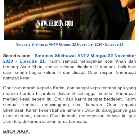
Sinopsis Shehrazat ANTV Minggu 22 November 2020 - Episode 21
Sisnettv.com
-
Sinopsis Shehrazat ANTV Minggu 22 November
2020 - Episode 21
. Karim sempat menayakan soal Khan dan
tentang Ayah Khan, meski selama didalam lif nampak baik-baik
saja namun begitu keluar lif dan disapa Onur respon Shehrazat
nampak kesal.
Onur pun marah kepada Karim, dan sangat kepo tentang apa yang
mereka berdua bicarakan dialam lif sehingga membat Shehrazat
menjadi kesal seperti itu. Onur dan Karim sempat berdebat, Karim
sempat kembali menyinggung soal lamaran Onur kepada
Shehrazat. Karim kekeh bahwa lamaran Onur itu dianggapnya gak
akan diterima, namun Onur kemabli menegaskan bahwa itu gak
akan terjadi karena ia akan terus berusaha.
BACA JUGA: