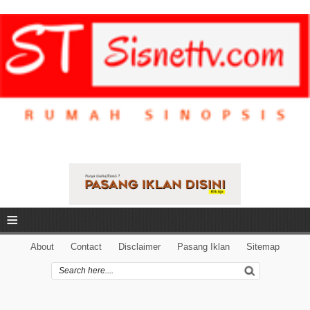
≡
About
Contact
Disclaimer
Pasang Iklan
Sitemap