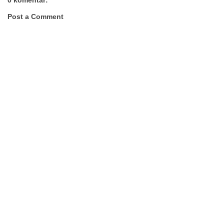
Post a Comment