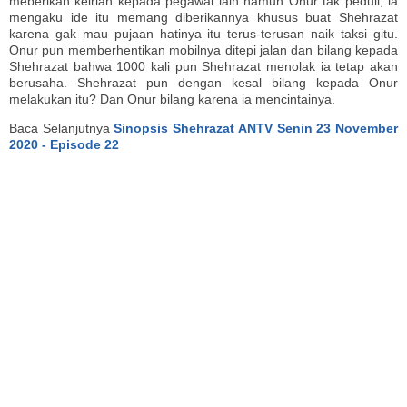
meberikan keirian kepada pegawai lain namun Onur tak peduli, ia
mengaku ide itu memang diberikannya khusus buat Shehrazat
karena gak mau pujaan hatinya itu terus-terusan naik taksi gitu.
Onur pun memberhentikan mobilnya ditepi jalan dan bilang kepada
Shehrazat bahwa 1000 kali pun Shehrazat menolak ia tetap akan
berusaha. Shehrazat pun dengan kesal bilang kepada Onur
melakukan itu? Dan Onur bilang karena ia mencintainya.
Baca Selanjutnya
Sinopsis Shehrazat ANTV Senin 23 November
2020 - Episode 22