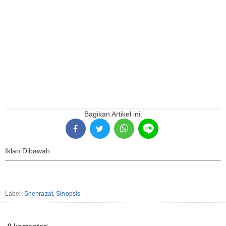
Bagikan Artikel ini:
Iklan Dibawah
Label:
Shehrazat
,
Sinopsis
0 komentar: