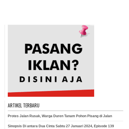
ARTIKEL TERBARU
Protes Jalan Rusak, Warga Duren Tanam Pohon Pisang di Jalan
Sinopsis Di antara Dua Cinta Sabtu 27 Januari 2024, Episode 139